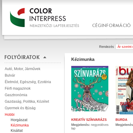
CÉGINFORMÁCIÓ
Rendezés
Ár szerint
FOLYÓIRATOK
Kézimunka
Autó, Motor, Járművek
Bulvár
Életmód, Egészség, Ezotéria
Férfi magazinok
Gasztronómia
Gazdaság, Politika, Közélet
Gyermek és Ifjúság
Hobbi
Horgászat
KREATÍV SZÍNVARÁZS
BURDA
Megjelenés:
negyedéves
Megjelené
Kézimunka
lap
Kisállat