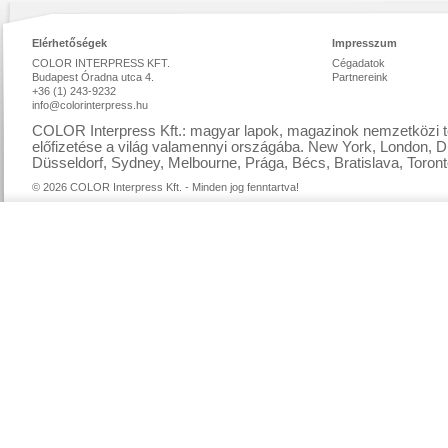
Elérhetőségek
Impresszum
COLOR INTERPRESS KFT.
Cégadatok
Budapest Óradna utca 4.
Partnereink
+36 (1) 243-9232
info@colorinterpress.hu
COLOR Interpress Kft.: magyar lapok, magazinok nemzetközi te
előfizetése a világ valamennyi országába. New York, London, D
Düsseldorf, Sydney, Melbourne, Prága, Bécs, Bratislava, Toront
© 2026 COLOR Interpress Kft. - Minden jog fenntartva!