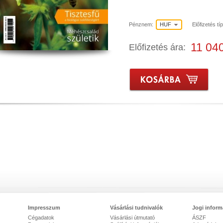
Pénznem:
HUF
Előfizetés tí
11 04
Előfizetés ára:
Impresszum
Vásárlási tudnivalók
Jogi inform
Cégadatok
Vásárlási útmutató
ÁSZF