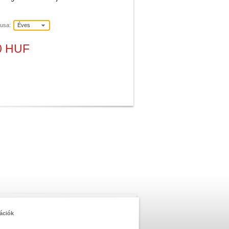
pusa:
Éves
0 HUF
ációk