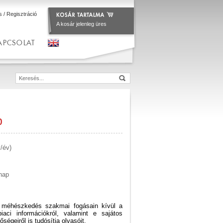
s
/
Regisztráció
A kosár jelenleg üres
APCSOLAT
p
/év)
nap
 méhészkedés szakmai fogásain kívül a
ci információkról, valamint e sajátos
őségeiről is tudósítja olvasóit.