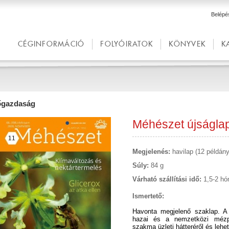
Belépé
CÉGINFORMÁCIÓ
FOLYÓIRATOK
KÖNYVEK
K
gazdaság
Méhészet újságla
Megjelenés:
havilap (12 példány
Súly:
84 g
Várható szállítási idő:
1,5-2 hó
Ismertető:
Havonta megjelenő szaklap. A
hazai és a nemzetközi mézpia
szakma üzleti hátteréről és lehet