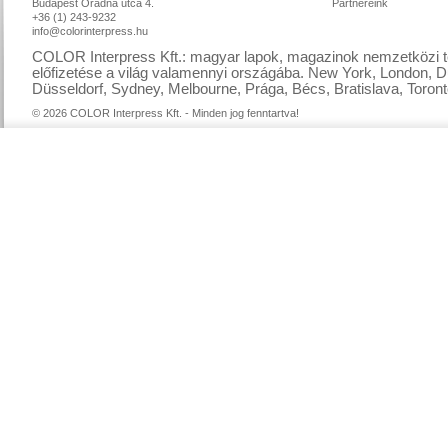
Budapest Óradna utca 4.
Partnereink
+36 (1) 243-9232
info@colorinterpress.hu
COLOR Interpress Kft.: magyar lapok, magazinok nemzetközi te
előfizetése a világ valamennyi országába. New York, London, D
Düsseldorf, Sydney, Melbourne, Prága, Bécs, Bratislava, Toront
© 2026 COLOR Interpress Kft. - Minden jog fenntartva!