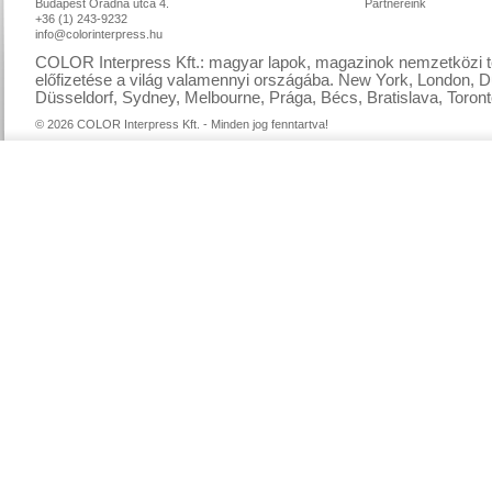
Budapest Óradna utca 4.
Partnereink
+36 (1) 243-9232
info@colorinterpress.hu
COLOR Interpress Kft.: magyar lapok, magazinok nemzetközi te
előfizetése a világ valamennyi országába. New York, London, D
Düsseldorf, Sydney, Melbourne, Prága, Bécs, Bratislava, Toront
© 2026 COLOR Interpress Kft. - Minden jog fenntartva!