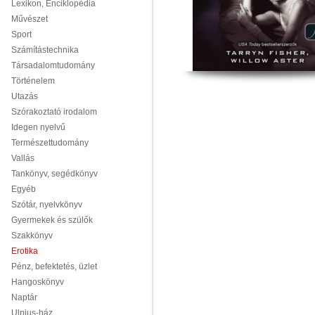
Lexikon, Enciklopédia
Művészet
Sport
Számítástechnika
Társadalomtudomány
Történelem
Utazás
Szórakoztató irodalom
Idegen nyelvű
Természettudomány
Vallás
Tankönyv, segédkönyv
Egyéb
Szótár, nyelvkönyv
Gyermekek és szülők
Szakkönyv
Erotika
Pénz, befektetés, üzlet
Hangoskönyv
Naptár
Ulpius-ház