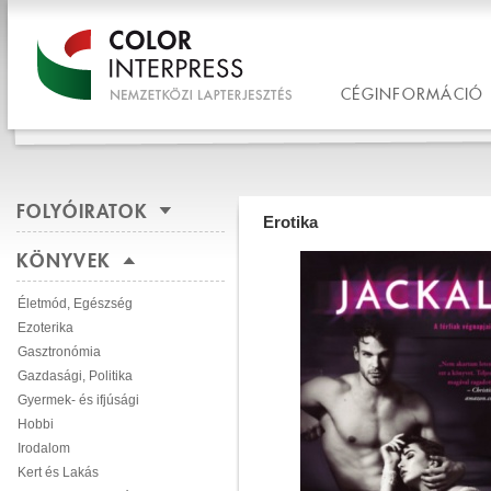
CÉGINFORMÁCIÓ
FOLYÓIRATOK
Erotika
KÖNYVEK
Életmód, Egészség
Ezoterika
Gasztronómia
Gazdasági, Politika
Gyermek- és ifjúsági
Hobbi
Irodalom
Kert és Lakás