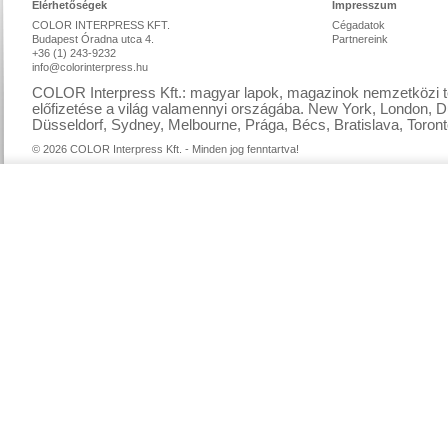
Elérhetőségek
Impresszum
COLOR INTERPRESS KFT.
Cégadatok
Budapest Óradna utca 4.
Partnereink
+36 (1) 243-9232
info@colorinterpress.hu
COLOR Interpress Kft.: magyar lapok, magazinok nemzetközi te
előfizetése a világ valamennyi országába. New York, London, D
Düsseldorf, Sydney, Melbourne, Prága, Bécs, Bratislava, Toront
© 2026 COLOR Interpress Kft. - Minden jog fenntartva!