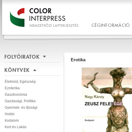
CÉGINFORMÁCIÓ
FOLYÓIRATOK
Erotika
KÖNYVEK
Életmód, Egészség
Ezoterika
Gasztronómia
Gazdasági, Politika
Gyermek- és ifjúsági
Hobbi
Irodalom
Kert és Lakás