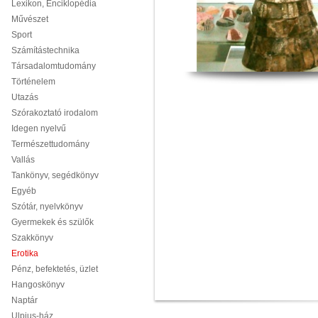
Lexikon, Enciklopédia
Művészet
Sport
Számítástechnika
Társadalomtudomány
Történelem
Utazás
Szórakoztató irodalom
Idegen nyelvű
Természettudomány
Vallás
Tankönyv, segédkönyv
Egyéb
Szótár, nyelvkönyv
Gyermekek és szülők
Szakkönyv
Erotika
Pénz, befektetés, üzlet
Hangoskönyv
Naptár
Ulpius-ház