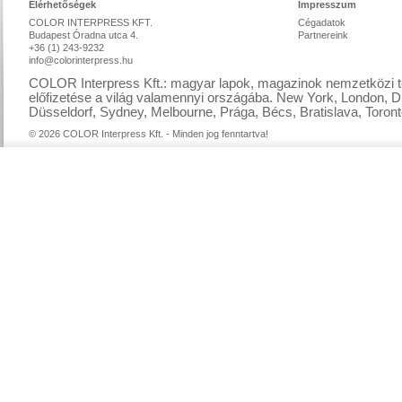
Elérhetőségek
Impresszum
COLOR INTERPRESS KFT.
Cégadatok
Budapest Óradna utca 4.
Partnereink
+36 (1) 243-9232
info@colorinterpress.hu
COLOR Interpress Kft.: magyar lapok, magazinok nemzetközi te
előfizetése a világ valamennyi országába. New York, London, D
Düsseldorf, Sydney, Melbourne, Prága, Bécs, Bratislava, Toront
© 2026 COLOR Interpress Kft. - Minden jog fenntartva!