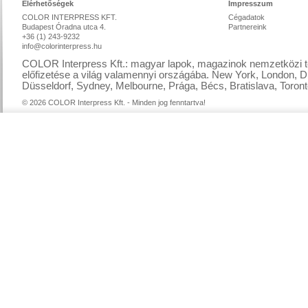
Elérhetőségek
Impresszum
COLOR INTERPRESS KFT.
Cégadatok
Budapest Óradna utca 4.
Partnereink
+36 (1) 243-9232
info@colorinterpress.hu
COLOR Interpress Kft.: magyar lapok, magazinok nemzetközi te
előfizetése a világ valamennyi országába. New York, London, D
Düsseldorf, Sydney, Melbourne, Prága, Bécs, Bratislava, Toront
© 2026 COLOR Interpress Kft. - Minden jog fenntartva!