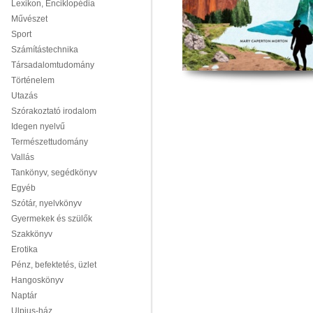
Lexikon, Enciklopédia
Művészet
Sport
Számítástechnika
Társadalomtudomány
Történelem
Utazás
Szórakoztató irodalom
Idegen nyelvű
Természettudomány
Vallás
Tankönyv, segédkönyv
Egyéb
Szótár, nyelvkönyv
Gyermekek és szülők
Szakkönyv
Erotika
Pénz, befektetés, üzlet
Hangoskönyv
Naptár
Ulpius-ház