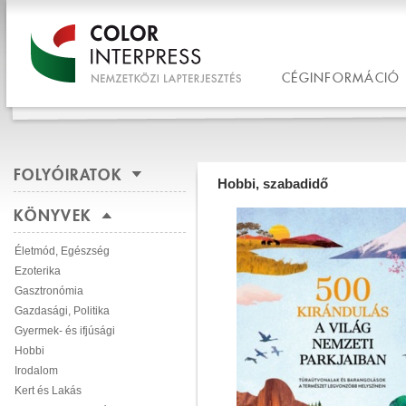
CÉGINFORMÁCIÓ
FOLYÓIRATOK
Hobbi, szabadidő
KÖNYVEK
Életmód, Egészség
Ezoterika
Gasztronómia
Gazdasági, Politika
Gyermek- és ifjúsági
Hobbi
Irodalom
Kert és Lakás