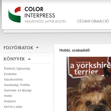
CÉGINFORMÁCIÓ
FOLYÓIRATOK
Hobbi, szabadidő
KÖNYVEK
Életmód, Egészség
Ezoterika
Gasztronómia
Gazdasági, Politika
Gyermek- és ifjúsági
Hobbi
Irodalom
Kert és Lakás