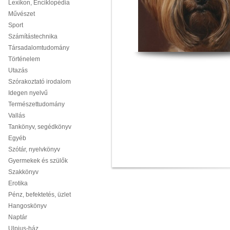
Lexikon, Enciklopédia
Művészet
Sport
Számítástechnika
Társadalomtudomány
Történelem
Utazás
Szórakoztató irodalom
Idegen nyelvű
Természettudomány
Vallás
Tankönyv, segédkönyv
Egyéb
Szótár, nyelvkönyv
Gyermekek és szülők
Szakkönyv
Erotika
Pénz, befektetés, üzlet
Hangoskönyv
Naptár
Ulpius-ház