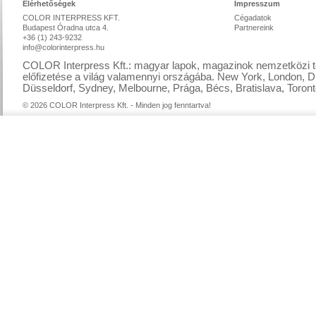
Elérhetőségek
Impresszum
COLOR INTERPRESS KFT.
Cégadatok
Budapest Óradna utca 4.
Partnereink
+36 (1) 243-9232
info@colorinterpress.hu
COLOR Interpress Kft.: magyar lapok, magazinok nemzetközi te
előfizetése a világ valamennyi országába. New York, London, D
Düsseldorf, Sydney, Melbourne, Prága, Bécs, Bratislava, Toront
© 2026 COLOR Interpress Kft. - Minden jog fenntartva!