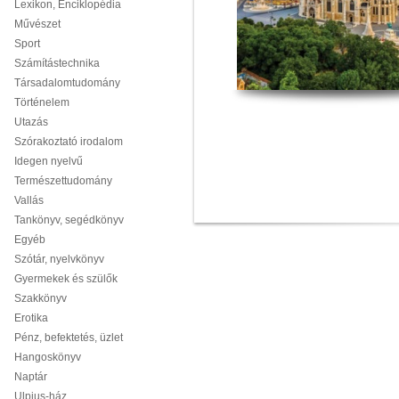
Lexikon, Enciklopédia
Művészet
Sport
Számítástechnika
Társadalomtudomány
Történelem
Utazás
Szórakoztató irodalom
Idegen nyelvű
Természettudomány
Vallás
Tankönyv, segédkönyv
Egyéb
Szótár, nyelvkönyv
Gyermekek és szülők
Szakkönyv
Erotika
Pénz, befektetés, üzlet
Hangoskönyv
Naptár
Ulpius-ház