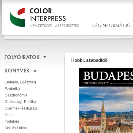
CÉGINFORMÁCIÓ
FOLYÓIRATOK
Hobbi, szabadidő
KÖNYVEK
Életmód, Egészség
Ezoterika
Gasztronómia
Gazdasági, Politika
Gyermek- és ifjúsági
Hobbi
Irodalom
Kert és Lakás