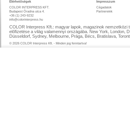
Elérhetőségek
Impresszum
COLOR INTERPRESS KFT.
Cégadatok
Budapest Óradna utca 4.
Partnereink
+36 (1) 243-9232
info@colorinterpress.hu
COLOR Interpress Kft.: magyar lapok, magazinok nemzetközi te
előfizetése a világ valamennyi országába. New York, London, D
Düsseldorf, Sydney, Melbourne, Prága, Bécs, Bratislava, Toront
© 2026 COLOR Interpress Kft. - Minden jog fenntartva!