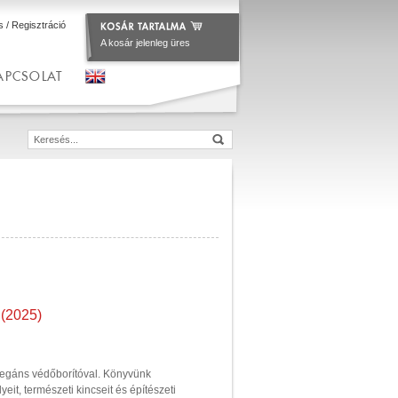
s
/
Regisztráció
A kosár jelenleg üres
APCSOLAT
 (2025)
legáns védőborítóval. Könyvünk
it, természeti kincseit és építészeti