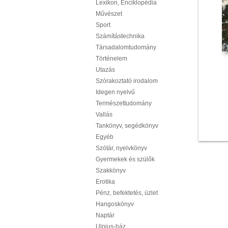
Lexikon, Enciklopédia
Művészet
Sport
Számítástechnika
Társadalomtudomány
Történelem
Utazás
Szórakoztató irodalom
Idegen nyelvű
Természettudomány
Vallás
Tankönyv, segédkönyv
Egyéb
Szótár, nyelvkönyv
Gyermekek és szülők
Szakkönyv
Erotika
Pénz, befektetés, üzlet
Hangoskönyv
Naptár
Ulpius-ház