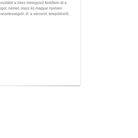
usztától a híres melegvizű fürdőkön át a
ngol, német, olasz és magyar nyelven
ezetességről, ill. a városról, településről,