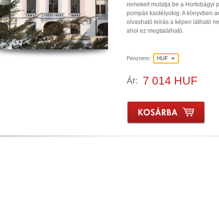
remekeit mutatja be a Hortobágyi p
pompás kastélyokig. A könyvben a
olvasható leírás a képen látható nev
ahol ez megtalálható.
Pénznem:
HUF
7 014 HUF
Ár: