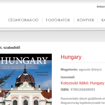
Belépé
CÉGINFORMÁCIÓ
FOLYÓIRATOK
KÖNYVEK
K
i, szabadidő
Hungary
Megjelenés:
egyszeri (könyv)
Ismertető:
Kolozsvári Ildikó: Hungary
ISBN:
9786156608093
Reprezentatív album gyűjtőknek e
Magyarország leglátványosabb helye