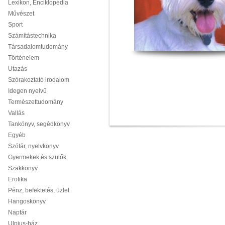
Lexikon, Enciklopédia
Művészet
Sport
Számítástechnika
Társadalomtudomány
Történelem
Utazás
Szórakoztató irodalom
Idegen nyelvű
Természettudomány
Vallás
Tankönyv, segédkönyv
Egyéb
Szótár, nyelvkönyv
Gyermekek és szülők
Szakkönyv
Erotika
Pénz, befektetés, üzlet
Hangoskönyv
Naptár
Ulpius-ház