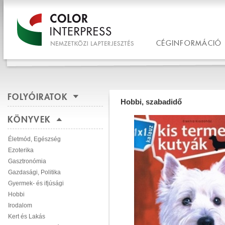
CÉGINFORMÁCIÓ
FOLYÓIRATOK
Hobbi, szabadidő
KÖNYVEK
Életmód, Egészség
Ezoterika
Gasztronómia
Gazdasági, Politika
Gyermek- és ifjúsági
Hobbi
Irodalom
Kert és Lakás