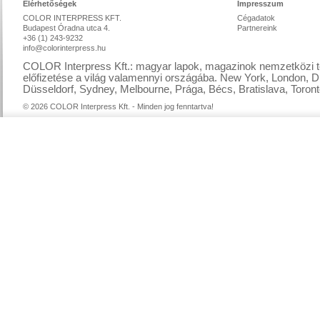
Elérhetőségek
Impresszum
COLOR INTERPRESS KFT.
Cégadatok
Budapest Óradna utca 4.
Partnereink
+36 (1) 243-9232
info@colorinterpress.hu
COLOR Interpress Kft.: magyar lapok, magazinok nemzetközi te
előfizetése a világ valamennyi országába. New York, London, D
Düsseldorf, Sydney, Melbourne, Prága, Bécs, Bratislava, Toront
© 2026 COLOR Interpress Kft. - Minden jog fenntartva!