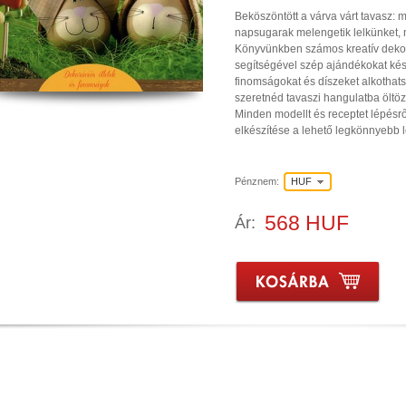
Beköszöntött a várva várt tavasz: m
napsugarak melengetik lelkünket,
Könyvünkben számos kreatív dekor
segítségével szép ajándékokat kés
finomságokat és díszeket alkothat
szeretnéd tavaszi hangulatba öltözte
Minden modellt és receptet lépésről
elkészítése a lehető legkönnyebb
Pénznem:
HUF
568 HUF
Ár: