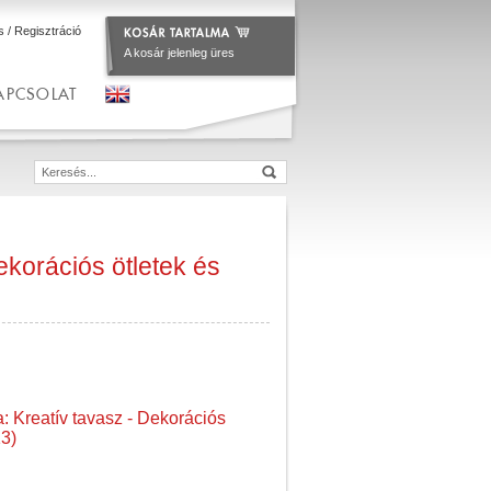
s
/
Regisztráció
A kosár jelenleg üres
APCSOLAT
ekorációs ötletek és
: Kreatív tavasz - Dekorációs
13)