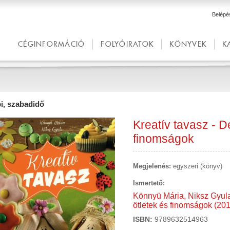
Belépé
CÉGINFORMÁCIÓ
FOLYÓIRATOK
KÖNYVEK
K
i, szabadidő
Kreatív tavasz - D
finomságok
Megjelenés:
egyszeri (könyv)
Ismertető:
Könnyü Mária, Niksz Gyula
ötletek és finomságok (20
ISBN:
9789632514963