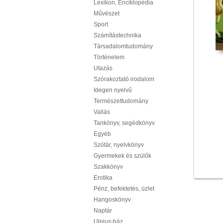
Lexikon, Enciklopédia
Művészet
Sport
Számítástechnika
Társadalomtudomány
Történelem
Utazás
Szórakoztató irodalom
Idegen nyelvű
Természettudomány
Vallás
Tankönyv, segédkönyv
Egyéb
Szótár, nyelvkönyv
Gyermekek és szülők
Szakkönyv
Erotika
Pénz, befektetés, üzlet
Hangoskönyv
Naptár
Ulpius-ház