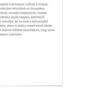
egújul a természet, nyílnak a virágok,
 miközben készülünk az ünnepekre.
ációt, receptet mutatunk be, melyek
zíthetsz anyák napjára, különböző
sz húsvétra, de ha csak a környezeted
tni, akkor is találsz neked tetsző ötletet.
 lépésre fotókkal illusztráltunk, hogy azok
 legyen számodra.