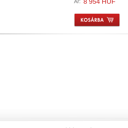
8 954 HUF
Ár: