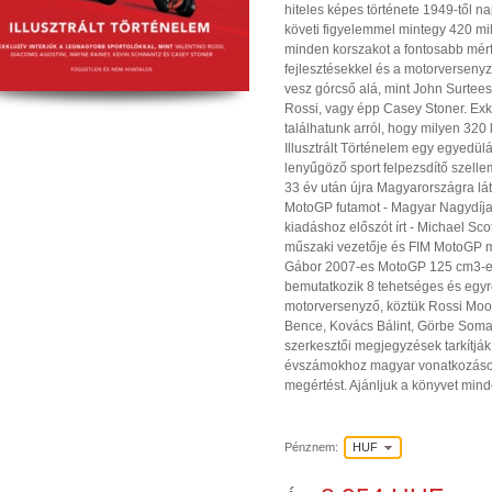
hiteles képes története 1949-től n
követi figyelemmel mintegy 420 mil
minden korszakot a fontosabb mér
fejlesztésekkel és a motorversenyz
vesz górcső alá, mint John Surtee
Rossi, vagy épp Casey Stoner. Exk
találhatunk arról, hogy milyen 32
Illusztrált Történelem egy egyedülá
lenyűgöző sport felpezsdítő szell
33 év után újra Magyarországra lát
MotoGP futamot - Magyar Nagydíja
kiadáshoz előszót írt - Michael Sc
műszaki vezetője és FIM MotoGP mű
Gábor 2007-es MotoGP 125 cm3-es 
bemutatkozik 8 tehetséges és eg
motorversenyző, köztük Rossi Moor
Bence, Kovács Bálint, Görbe Som
szerkesztői megjegyzések tarkítj
évszámokhoz magyar vonatkozásokat
megértést. Ajánljuk a könyvet min
Pénznem:
HUF