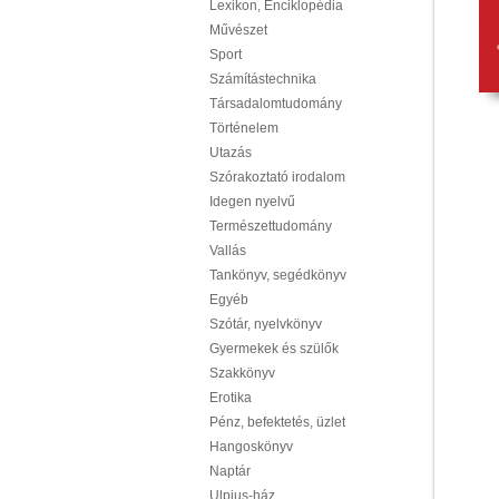
Lexikon, Enciklopédia
Művészet
Sport
Számítástechnika
Társadalomtudomány
Történelem
Utazás
Szórakoztató irodalom
Idegen nyelvű
Természettudomány
Vallás
Tankönyv, segédkönyv
Egyéb
Szótár, nyelvkönyv
Gyermekek és szülők
Szakkönyv
Erotika
Pénz, befektetés, üzlet
Hangoskönyv
Naptár
Ulpius-ház