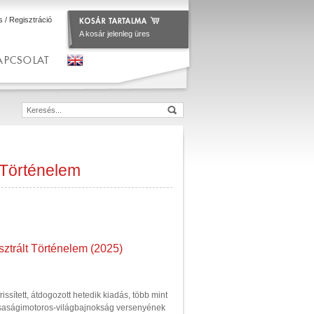
s
/
Regisztráció
A kosár jelenleg üres
APCSOLAT
 Történelem
sztrált Történelem (2025)
issített, átdogozott hetedik kiadás, több mint
saságimotoros-világbajnokság versenyének