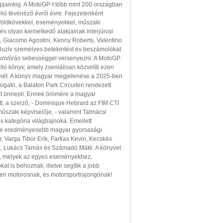
apjainkig. A MotoGP-t több mint 200 országban
lió tévénéző évről évre. Fejezetenként
földkövekkel, eseményekkel, műszaki
és olyan kiemelkedő alakjainak interjúival
s, Giacomo Agostini, Kenny Roberts, Valentino
luzív személyes betekintést és beszámolókat
0 km/órás sebességgel versenyezni. A MotoGP
lló könyv, amely zseniálisan közvetíti ezen
emét. A könyv magyar megjelenése a 2025-ben
ogató, a Balaton Park Circuiten rendezett
t ünnepli. Ennek örömére a magyar
ott, a szerző, - Dominique Hebrard az FIM CTI
szaki képviselője, - valamint Talmácsi
kategória világbajnoka. Emellett
yre eredményesebb magyar gyorsasági
, Varga Tibor Erik, Farkas Kevin, Kecskés
a, Lukács Tamás és Számadó Máté. A könyvet
ák, melyek az egyes eseményekhez,
 is behoznak, illetve segítik a jobb
den motorosnak, és motorsportrajongónak!