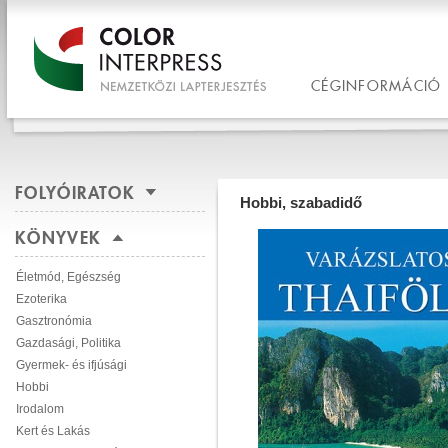
CÉGINFORMÁCIÓ
FOLYÓIRATOK
Hobbi, szabadidő
KÖNYVEK
Életmód, Egészség
Ezoterika
Gasztronómia
Gazdasági, Politika
Gyermek- és ifjúsági
Hobbi
Irodalom
Kert és Lakás