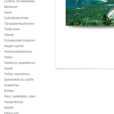
Lexikon, Enciklopédia
Művészet
Sport
Számítástechnika
Társadalomtudomány
Történelem
Utazás
Szórakoztató irodalom
Idegen nyelvű
Természettudomány
Vallás
Tankönyv, segédkönyv
Egyéb
Szótár, nyelvkönyv
Gyermekek és szülők
Szakkönyv
Erotika
Pénz, befektetés, üzlet
Hangoskönyv
Naptár
Ulpius-ház