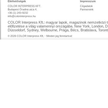
Elérhetőségek
Impresszum
COLOR INTERPRESS KFT.
Cégadatok
Budapest Óradna utca 4.
Partnereink
+36 (1) 243-9232
info@colorinterpress.hu
COLOR Interpress Kft.: magyar lapok, magazinok nemzetközi te
előfizetése a világ valamennyi országába. New York, London, D
Düsseldorf, Sydney, Melbourne, Prága, Bécs, Bratislava, Toront
© 2026 COLOR Interpress Kft. - Minden jog fenntartva!