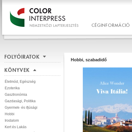
CÉGINFORMÁCIÓ
FOLYÓIRATOK
Hobbi, szabadidő
KÖNYVEK
Életmód, Egészség
Ezoterika
Gasztronómia
Gazdasági, Politika
Gyermek- és ifjúsági
Hobbi
Irodalom
Kert és Lakás