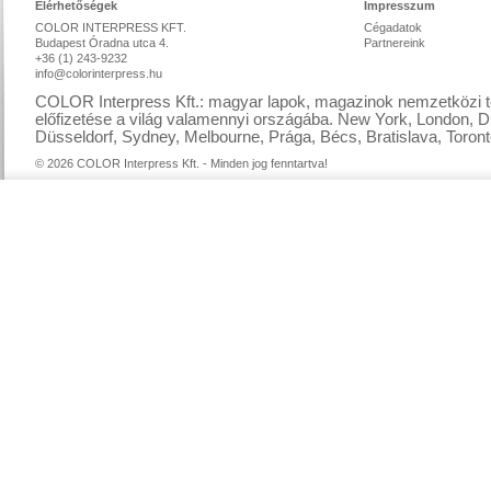
Elérhetőségek
Impresszum
COLOR INTERPRESS KFT.
Cégadatok
Budapest Óradna utca 4.
Partnereink
+36 (1) 243-9232
info@colorinterpress.hu
COLOR Interpress Kft.: magyar lapok, magazinok nemzetközi te
előfizetése a világ valamennyi országába. New York, London, D
Düsseldorf, Sydney, Melbourne, Prága, Bécs, Bratislava, Toront
© 2026 COLOR Interpress Kft. - Minden jog fenntartva!