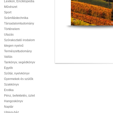
Lexikon, Enciklopédia
Művészet
Sport
Számítástechnika
Társadalomtudomány
Történelem
Utazás
Szórakoztató irodalom
Idegen nyelvű
Természettudomány
Vallás
Tankönyv, segédkönyv
Egyéb
Szótár, nyelvkönyv
Gyermekek és szülők
Szakkönyv
Erotika
Pénz, befektetés, üzlet
Hangoskönyv
Naptár
Ulpius-ház