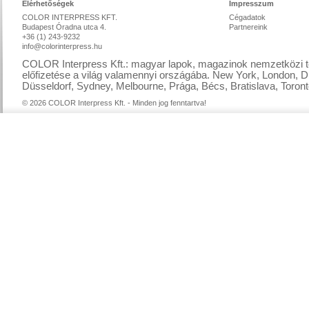
Elérhetőségek
Impresszum
COLOR INTERPRESS KFT.
Cégadatok
Budapest Óradna utca 4.
Partnereink
+36 (1) 243-9232
info@colorinterpress.hu
COLOR Interpress Kft.: magyar lapok, magazinok nemzetközi te
előfizetése a világ valamennyi országába. New York, London, D
Düsseldorf, Sydney, Melbourne, Prága, Bécs, Bratislava, Toront
© 2026 COLOR Interpress Kft. - Minden jog fenntartva!