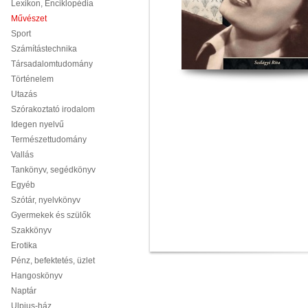
Lexikon, Enciklopédia
Művészet
Sport
Számítástechnika
Társadalomtudomány
Történelem
Utazás
Szórakoztató irodalom
Idegen nyelvű
Természettudomány
Vallás
Tankönyv, segédkönyv
Egyéb
Szótár, nyelvkönyv
Gyermekek és szülők
Szakkönyv
Erotika
Pénz, befektetés, üzlet
Hangoskönyv
Naptár
Ulpius-ház