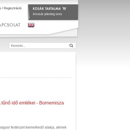
s
/
Regisztráció
A kosár jelenleg üres
APCSOLAT
A tűnő idő emlékei - Bornemisza
agyar festészet kiemelkedő alakja, akinek