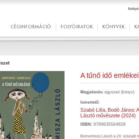
Belépé
CÉGINFORMÁCIÓ
FOLYÓIRATOK
KÖNYVEK
K
szet
A tűnő idő emlékei
Megjelenés:
egyszeri (könyv)
Ismertető:
Szabó Lilla, Bodó János: 
László művészete (2024)
ISBN:
9789635564828
Bornemisza László a 20. századi m