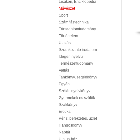
Lexikon, Enciklopédia
Művészet
Sport
Számítástechnika
Társadalomtudomány
Történelem
Utazás
Szórakoztató irodalom
Idegen nyelvű
Természettudomány
Vallás
Tankönyv, segédkönyv
Egyéb
Szótár, nyelvkönyv
Gyermekek és szülők
Szakkönyv
Erotika
Pénz, befektetés, üzlet
Hangoskönyv
Naptár
Ulpius-ház