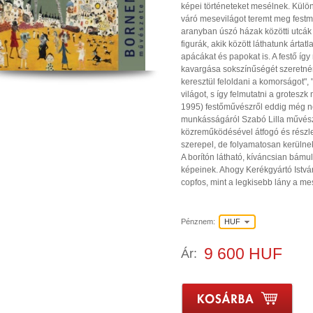
képei történeteket mesélnek. Külö
váró mesevilágot teremt meg festmé
aranyban úszó házak közötti utcá
figurák, akik között láthatunk ártat
apácákat és papokat is. A festő így n
kavargása sokszínűségét szeretné
keresztül feloldani a komorságot", 
világot, s így felmutatni a grotes
1995) festőművészről eddig még ne
munkásságáról Szabó Lilla művésze
közreműködésével átfogó és részl
szerepel, de folyamatosan kerülne
A borítón látható, kíváncsian bámu
képeinek. Ahogy Kerékgyártó Istvá
copfos, mint a legkisebb lány a me
Pénznem:
HUF
9 600 HUF
Ár: