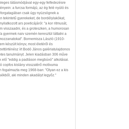
nleges látásmódjával egy-egy felfedezésre
nyein: a furcsa formájú, az ég felé nyúló és
k forgatagában csak úgy nyüzsögnek a
lan tekintetű gyerekeket, de bordélylakókat,
yilatkozott ars poeticájáról: "a kor ritmusát,
m visszaadni, és a groteszken, a humorosan
"a gyermek naiv szemén keresztül láttatni a
zk mozzanatokat". Bornemisza László (1910-
m készült könyv, most életéről és
ttörténész írt Bodó János galériatulajdonos
etes tanulmányt. Jelen kiadásban 306 műve
k elő "eddig a padláson megbúvó" alkotásai.
ló copfos kislány visszatérő motívuma
n fogalmazta meg 1968-ban: "Olyan ez a kis
sékből, aki minden akadályt legyőz."