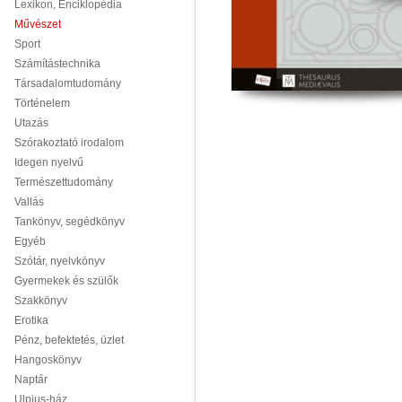
Lexikon, Enciklopédia
Művészet
Sport
Számítástechnika
Társadalomtudomány
Történelem
Utazás
Szórakoztató irodalom
Idegen nyelvű
Természettudomány
Vallás
Tankönyv, segédkönyv
Egyéb
Szótár, nyelvkönyv
Gyermekek és szülők
Szakkönyv
Erotika
Pénz, befektetés, üzlet
Hangoskönyv
Naptár
Ulpius-ház