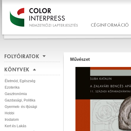
CÉGINFORMÁCIÓ
FOLYÓIRATOK
Művészet
KÖNYVEK
Életmód, Egészség
Ezoterika
Gasztronómia
Gazdasági, Politika
Gyermek- és ifjúsági
Hobbi
Irodalom
Kert és Lakás