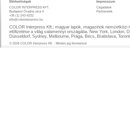
Elérhetőségek
Impresszum
COLOR INTERPRESS KFT.
Cégadatok
Budapest Óradna utca 4.
Partnereink
+36 (1) 243-9232
info@colorinterpress.hu
COLOR Interpress Kft.: magyar lapok, magazinok nemzetközi te
előfizetése a világ valamennyi országába. New York, London, D
Düsseldorf, Sydney, Melbourne, Prága, Bécs, Bratislava, Toront
© 2026 COLOR Interpress Kft. - Minden jog fenntartva!