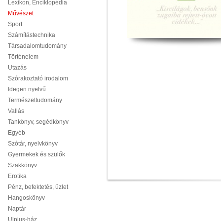
Lexikon, Enciklopédia
Művészet
Sport
Számítástechnika
Társadalomtudomány
Történelem
Utazás
Szórakoztató irodalom
Idegen nyelvű
Természettudomány
Vallás
Tankönyv, segédkönyv
Egyéb
Szótár, nyelvkönyv
Gyermekek és szülők
Szakkönyv
Erotika
Pénz, befektetés, üzlet
Hangoskönyv
Naptár
Ulpius-ház