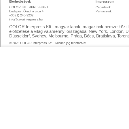
Elérhetőségek
Impresszum
COLOR INTERPRESS KFT.
Cégadatok
Budapest Óradna utca 4.
Partnereink
+36 (1) 243-9232
info@colorinterpress.hu
COLOR Interpress Kft.: magyar lapok, magazinok nemzetközi te
előfizetése a világ valamennyi országába. New York, London, D
Düsseldorf, Sydney, Melbourne, Prága, Bécs, Bratislava, Toront
© 2026 COLOR Interpress Kft. - Minden jog fenntartva!