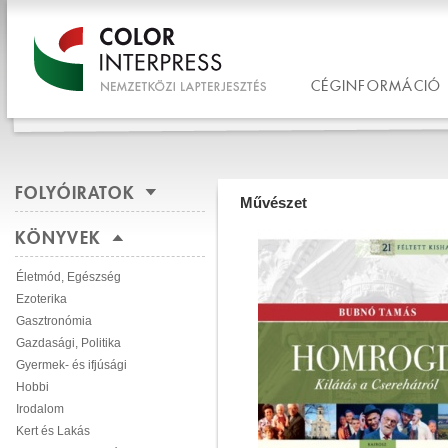
CÉGINFORMÁCIÓ
FOLYÓIRATOK
Művészet
KÖNYVEK
Életmód, Egészség
Ezoterika
Gasztronómia
Gazdasági, Politika
Gyermek- és ifjúsági
Hobbi
Irodalom
Kert és Lakás