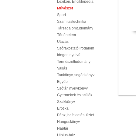
Lexikon, Enciklopédia
Művészet
Sport
Számítástechnika
Társadalomtudomány
Történelem
Utazás
Szórakoztató irodalom
Idegen nyelvű
Természettudomány
Vallás
Tankönyv, segédkönyv
Egyéb
Szótár, nyelvkönyv
Gyermekek és szülők
Szakkönyv
Erotika
Pénz, befektetés, üzlet
Hangoskönyv
Naptár
Ulpius-ház