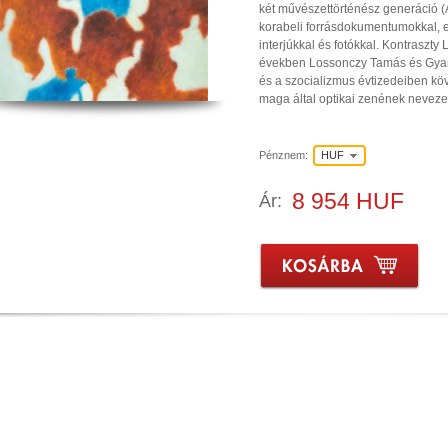
két művészettörténész generáció (
korabeli forrásdokumentumokkal, e
interjúkkal és fotókkal. Kontraszty
években Lossonczy Tamás és Gyarm
és a szocializmus évtizedeiben köve
maga által optikai zenének nevezett
Pénznem:
HUF
8 954 HUF
Ár: