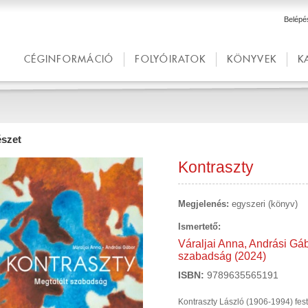
Belépé
CÉGINFORMÁCIÓ
FOLYÓIRATOK
KÖNYVEK
K
szet
Kontraszty
Megjelenés:
egyszeri (könyv)
Ismertető:
Váraljai Anna, Andrási Gáb
szabadság (2024)
ISBN:
9789635565191
Kontraszty László (1906-1994) fest