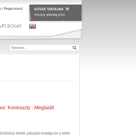
s
/
Regisztráció
A kosár jelenleg üres
APCSOLAT
or: Kontraszty - Megtalált
őművész életét, pályáját mutatja be a kötet