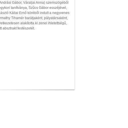
Andrási Gábor, Váraljai Anna) szemszögéből
gykori tanítványa, Szűcs Gábor esszéjével,
 László Kállai Ernő köréből indult a negyvenes
athy Tihamér barátjaként, pályatársaként,
tkezetesen alakította ki zenei ihletettségű,
 absztrakt festészetét.