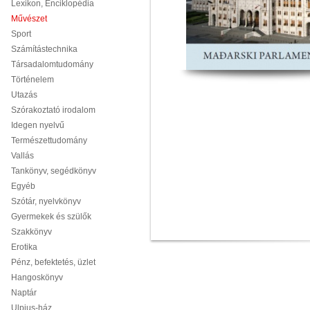
Lexikon, Enciklopédia
Művészet
Sport
Számítástechnika
Társadalomtudomány
Történelem
Utazás
Szórakoztató irodalom
Idegen nyelvű
Természettudomány
Vallás
Tankönyv, segédkönyv
Egyéb
Szótár, nyelvkönyv
Gyermekek és szülők
Szakkönyv
Erotika
Pénz, befektetés, üzlet
Hangoskönyv
Naptár
Ulpius-ház