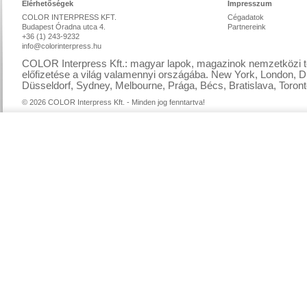
Elérhetőségek
Impresszum
COLOR INTERPRESS KFT.
Cégadatok
Budapest Óradna utca 4.
Partnereink
+36 (1) 243-9232
info@colorinterpress.hu
COLOR Interpress Kft.: magyar lapok, magazinok nemzetközi te
előfizetése a világ valamennyi országába. New York, London, D
Düsseldorf, Sydney, Melbourne, Prága, Bécs, Bratislava, Toront
© 2026 COLOR Interpress Kft. - Minden jog fenntartva!