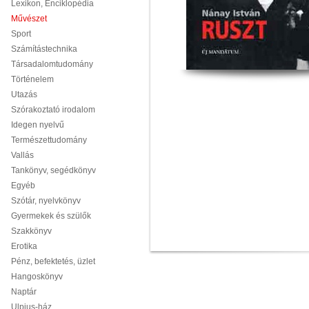
Lexikon, Enciklopédia
Művészet
Sport
Számítástechnika
Társadalomtudomány
Történelem
Utazás
Szórakoztató irodalom
Idegen nyelvű
Természettudomány
Vallás
Tankönyv, segédkönyv
Egyéb
Szótár, nyelvkönyv
Gyermekek és szülők
Szakkönyv
Erotika
Pénz, befektetés, üzlet
Hangoskönyv
Naptár
Ulpius-ház