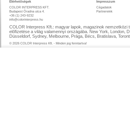
Elérhetőségek
Impresszum
COLOR INTERPRESS KFT.
Cégadatok
Budapest Óradna utca 4.
Partnereink
+36 (1) 243-9232
info@colorinterpress.hu
COLOR Interpress Kft.: magyar lapok, magazinok nemzetközi te
előfizetése a világ valamennyi országába. New York, London, D
Düsseldorf, Sydney, Melbourne, Prága, Bécs, Bratislava, Toront
© 2026 COLOR Interpress Kft. - Minden jog fenntartva!