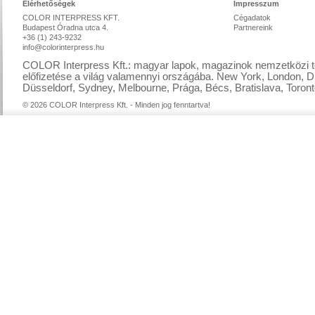
Elérhetőségek
Impresszum
COLOR INTERPRESS KFT.
Cégadatok
Budapest Óradna utca 4.
Partnereink
+36 (1) 243-9232
info@colorinterpress.hu
COLOR Interpress Kft.: magyar lapok, magazinok nemzetközi te
előfizetése a világ valamennyi országába. New York, London, D
Düsseldorf, Sydney, Melbourne, Prága, Bécs, Bratislava, Toront
© 2026 COLOR Interpress Kft. - Minden jog fenntartva!