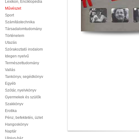
Lexikon, Enciklopédia
Művészet
Sport
Számítástechnika
Társadalomtudomány
Történelem
Utazás
Szórakoztató irodalom
Idegen nyelvű
Természettudomány
Vallás
Tankönyv, segédkönyv
Egyéb
Szótár, nyelvkönyv
Gyermekek és szülők
Szakkönyv
Erotika
Pénz, befektetés, üzlet
Hangoskönyv
Naptár
Ulpius-ház