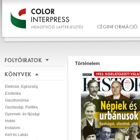
CÉGINFORMÁCIÓ
FOLYÓIRATOK
Történelem
KÖNYVEK
Életmód, Egészség
Ezoterika
Gasztronómia
Gazdasági, Politika
Gyermek- és ifjúsági
Hobbi
Irodalom
Kert és Lakás