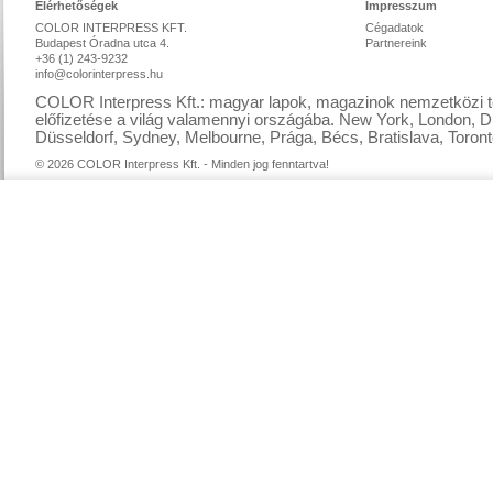
Elérhetőségek
Impresszum
COLOR INTERPRESS KFT.
Cégadatok
Budapest Óradna utca 4.
Partnereink
+36 (1) 243-9232
info@colorinterpress.hu
COLOR Interpress Kft.: magyar lapok, magazinok nemzetközi te
előfizetése a világ valamennyi országába. New York, London, D
Düsseldorf, Sydney, Melbourne, Prága, Bécs, Bratislava, Toront
© 2026 COLOR Interpress Kft. - Minden jog fenntartva!