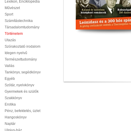
Lexikon, Enciklopédia
Művészet
Sport
Számítástechnika
Társadalomtudomány
Történelem
Utazás
Szórakoztató irodalom
Idegen nyelvű
Természettudomány
Vallás
Tankönyv, segédkönyv
Egyéb
Szótár, nyelvkönyv
Gyermekek és szülők
Szakkönyv
Erotika
Pénz, befektetés, üzlet
Hangoskönyv
Naptár
Ulpius-ház