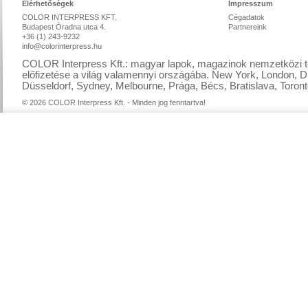
Elérhetőségek
Impresszum
COLOR INTERPRESS KFT.
Cégadatok
Budapest Óradna utca 4.
Partnereink
+36 (1) 243-9232
info@colorinterpress.hu
COLOR Interpress Kft.: magyar lapok, magazinok nemzetközi te
előfizetése a világ valamennyi országába. New York, London, D
Düsseldorf, Sydney, Melbourne, Prága, Bécs, Bratislava, Toront
© 2026 COLOR Interpress Kft. - Minden jog fenntartva!