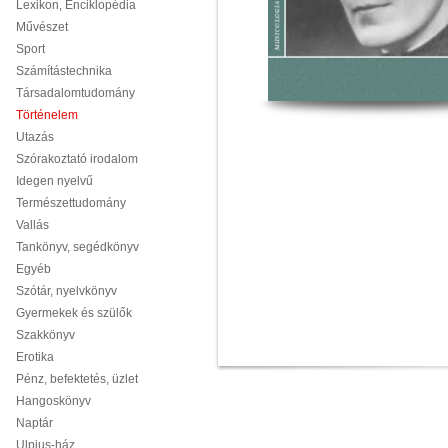
Lexikon, Enciklopédia
Művészet
Sport
Számítástechnika
Társadalomtudomány
Történelem
Utazás
Szórakoztató irodalom
Idegen nyelvű
Természettudomány
Vallás
Tankönyv, segédkönyv
Egyéb
Szótár, nyelvkönyv
Gyermekek és szülők
Szakkönyv
Erotika
Pénz, befektetés, üzlet
Hangoskönyv
Naptár
Ulpius-ház