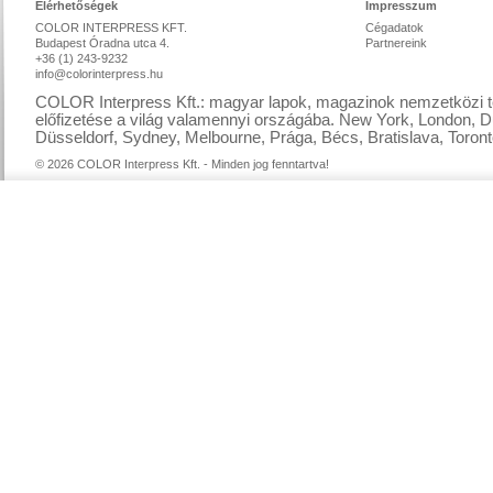
Elérhetőségek
Impresszum
COLOR INTERPRESS KFT.
Cégadatok
Budapest Óradna utca 4.
Partnereink
+36 (1) 243-9232
info@colorinterpress.hu
COLOR Interpress Kft.: magyar lapok, magazinok nemzetközi te
előfizetése a világ valamennyi országába. New York, London, D
Düsseldorf, Sydney, Melbourne, Prága, Bécs, Bratislava, Toront
© 2026 COLOR Interpress Kft. - Minden jog fenntartva!