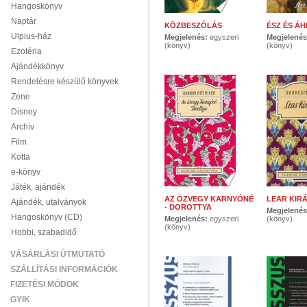
Hangoskönyv
Naptár
KÖZBESZÓLÁS
ÉSZ ÉS ÁH
Ulpius-ház
Megjelenés:
egyszeri
Megjelené
(könyv)
(könyv)
Ezotéria
Ajándékkönyv
Rendelésre készülő könyvek
Zene
Disney
Archív
Film
Kotta
e-könyv
Játék, ajándék
AZ ÖZVEGY KARNYÓNÉ
LEAR KIR
Ajándék, utalványok
- DOROTTYA
Megjelené
Hangoskönyv (CD)
Megjelenés:
egyszeri
(könyv)
(könyv)
Hobbi, szabadidő
VÁSÁRLÁSI ÚTMUTATÓ
SZÁLLÍTÁSI INFORMÁCIÓK
FIZETÉSI MÓDOK
GYIK