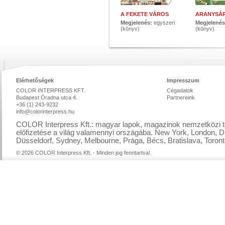
A FEKETE VÁROS
ARANYSÁ
Megjelenés:
egyszeri
Megjelené
(könyv)
(könyv)
Elérhetőségek
Impresszum
COLOR INTERPRESS KFT.
Cégadatok
Budapest Óradna utca 4.
Partnereink
+36 (1) 243-9232
info@colorinterpress.hu
COLOR Interpress Kft.: magyar lapok, magazinok nemzetközi te
előfizetése a világ valamennyi országába. New York, London, D
Düsseldorf, Sydney, Melbourne, Prága, Bécs, Bratislava, Toront
© 2026 COLOR Interpress Kft. - Minden jog fenntartva!