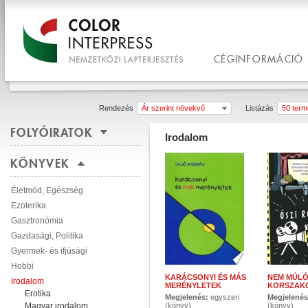
CÉGINFORMÁCIÓ
Rendezés
Ár szerint növekvő
Listázás
50 termé
FOLYÓIRATOK
Irodalom
KÖNYVEK
Életmód, Egészség
Ezoterika
Gasztronómia
Gazdasági, Politika
Gyermek- és ifjúsági
Hobbi
KARÁCSONYI ÉS MÁS
NEM MÚL
Irodalom
MERÉNYLETEK
KORSZAK
Erotika
Megjelenés:
egyszeri
Megjelené
Magyar irodalom
(könyv)
(könyv)