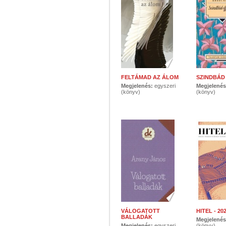
FELTÁMAD AZ ÁLOM
SZINDBÁD
Megjelenés:
egyszeri
Megjelené
(könyv)
(könyv)
VÁLOGATOTT
HITEL - 20
BALLADÁK
Megjelené
Megjelenés:
egyszeri
(könyv)