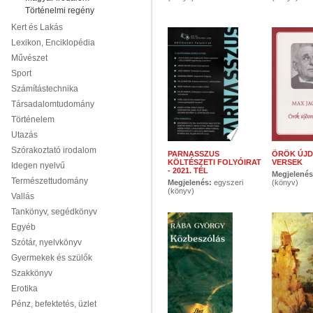
Történelmi regény
Kert és Lakás
Lexikon, Enciklopédia
Művészet
Sport
Számítástechnika
Társadalomtudomány
Történelem
Utazás
Szórakoztató irodalom
PARNASSZUS
ÖRÖK ÚJD
KÖLTÉSZETI FOLYÓIRAT
VERSEK
Idegen nyelvű
- 2021. TÉL
Megjelené
Természettudomány
Megjelenés:
egyszeri
(könyv)
(könyv)
Vallás
Tankönyv, segédkönyv
Egyéb
Szótár, nyelvkönyv
Gyermekek és szülők
Szakkönyv
Erotika
Pénz, befektetés, üzlet