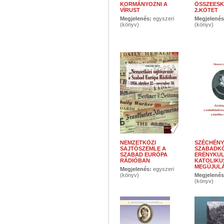
KORMÁNYOZNI A
ÖSSZEESK
VÍRUST
2.KÖTET
Megjelenés:
egyszeri
Megjelené
(könyv)
(könyv)
NEMZETKÖZI
SZÉCHÉNY
SAJTÓSZEMLE A
SZABADK
SZABAD EURÓPA
ERÉNYKUL
RÁDIÓBAN
KATOLIKU
MEGÚJULÁ
Megjelenés:
egyszeri
(könyv)
Megjelené
(könyv)