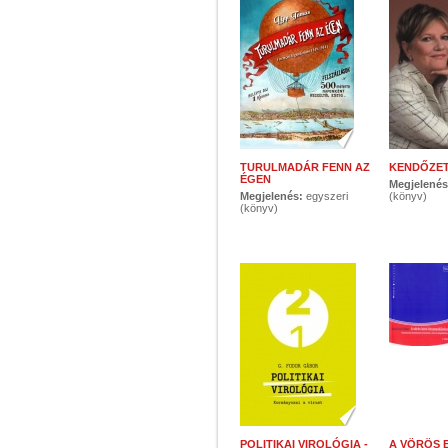
TURULMADÁR FENN AZ
KENDŐZE
ÉGEN
Megjelené
Megjelenés:
egyszeri
(könyv)
(könyv)
POLITIKAI VIROLÓGIA -
A VÖRÖS 