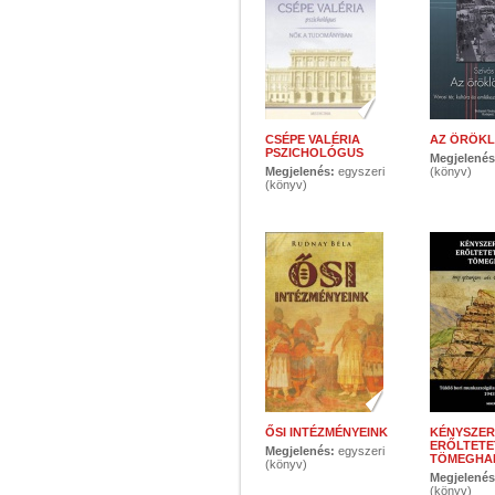
CSÉPE VALÉRIA
AZ ÖRÖKL
PSZICHOLÓGUS
Megjelené
Megjelenés:
egyszeri
(könyv)
(könyv)
ŐSI INTÉZMÉNYEINK
KÉNYSZER
ERŐLTETE
Megjelenés:
egyszeri
TÖMEGHA
(könyv)
Megjelené
(könyv)