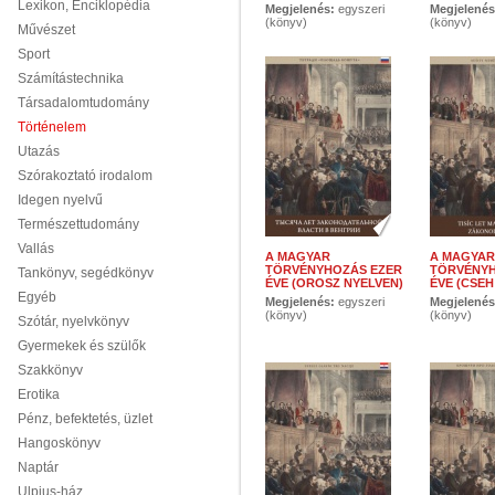
Lexikon, Enciklopédia
Megjelenés:
egyszeri
Megjelené
(könyv)
(könyv)
Művészet
Sport
Számítástechnika
Társadalomtudomány
Történelem
Utazás
Szórakoztató irodalom
Idegen nyelvű
Természettudomány
Vallás
A MAGYAR
A MAGYAR
TÖRVÉNYHOZÁS EZER
TÖRVÉNYH
Tankönyv, segédkönyv
ÉVE (OROSZ NYELVEN)
ÉVE (CSEH
Egyéb
Megjelenés:
egyszeri
Megjelené
(könyv)
(könyv)
Szótár, nyelvkönyv
Gyermekek és szülők
Szakkönyv
Erotika
Pénz, befektetés, üzlet
Hangoskönyv
Naptár
Ulpius-ház