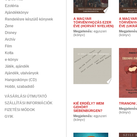
Ezotéria
Ajándékkönyv
A MAGYAR
A MAGYAR
Rendelésre készülő könyvek
TÖRVÉNYHOZÁS EZER
TÖRVÉNYH
Zene
ÉVE (HORVÁT NYELVEN)
ÉVE (UKR
Megjelenés:
egyszeri
Megjelené
Disney
(könyv)
(könyv)
Archív
Film
Kotta
e-könyv
Játék, ajándék
Ajándék, utalványok
Hangoskönyv (CD)
Hobbi, szabadidő
VÁSÁRLÁSI ÚTMUTATÓ
SZÁLLÍTÁSI INFORMÁCIÓK
KIÉ ERDÉLY? WEM
TRIANONI
GEHÖRT
Megjelené
FIZETÉSI MÓDOK
SIEBENBÜRGEN?
(könyv)
Megjelenés:
egyszeri
GYIK
(könyv)