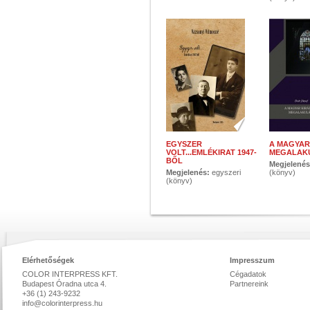
EGYSZER
A MAGYAR
VOLT...EMLÉKIRAT 1947-
MEGALAK
BŐL
Megjelené
Megjelenés:
egyszeri
(könyv)
(könyv)
Elérhetőségek
Impresszum
COLOR INTERPRESS KFT.
Cégadatok
Budapest Óradna utca 4.
Partnereink
+36 (1) 243-9232
info@colorinterpress.hu