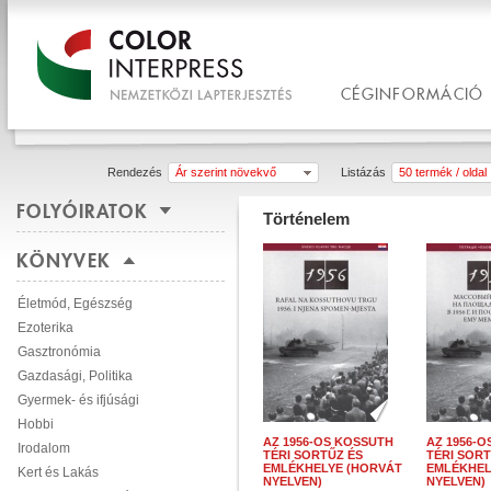
CÉGINFORMÁCIÓ
Rendezés
Ár szerint növekvő
Listázás
50 termék / oldal
FOLYÓIRATOK
Történelem
KÖNYVEK
Életmód, Egészség
Ezoterika
Gasztronómia
Gazdasági, Politika
Gyermek- és ifjúsági
Hobbi
AZ 1956-OS KOSSUTH
AZ 1956-
Irodalom
TÉRI SORTŰZ ÉS
TÉRI SORT
EMLÉKHELYE (HORVÁT
EMLÉKHEL
Kert és Lakás
NYELVEN)
NYELVEN)