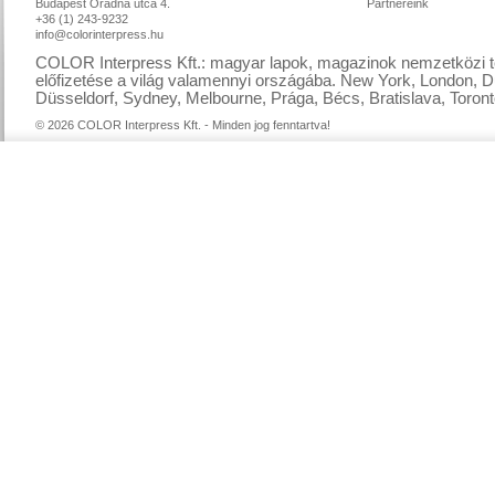
Budapest Óradna utca 4.
Partnereink
+36 (1) 243-9232
info@colorinterpress.hu
COLOR Interpress Kft.: magyar lapok, magazinok nemzetközi te
előfizetése a világ valamennyi országába. New York, London, D
Düsseldorf, Sydney, Melbourne, Prága, Bécs, Bratislava, Toront
© 2026 COLOR Interpress Kft. - Minden jog fenntartva!