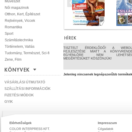
Művészet
Női magazinok
Otthon, Kert, Építészet
Rejtvények, Viccek
Romantika
Sport
HÍREK
Számítástechnika
Történelem, Vallás
TISZTELT ÉRDEKLŐDŐ! A WEBOL
FEJLESZTÉSE MIATT A KÖNYVRENDE
Tudomány, Természet, Sci-fi
EGYENLŐRE NEM LEHETSÉG
MEGÉRTÉSÜKET KÖSZÖNJÜK!
Zene, Film
KÖNYVEK
Jelenleg nincsenek legnépszerűbb terméke
VÁSÁRLÁSI ÚTMUTATÓ
SZÁLLÍTÁSI INFORMÁCIÓK
FIZETÉSI MÓDOK
GYIK
Elérhetőségek
Impresszum
COLOR INTERPRESS KFT.
Cégadatok