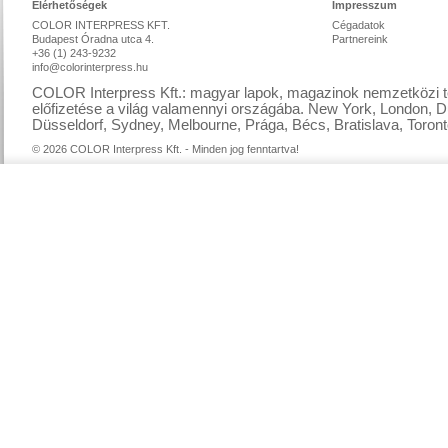
Elérhetőségek
Impresszum
COLOR INTERPRESS KFT.
Cégadatok
Budapest Óradna utca 4.
Partnereink
+36 (1) 243-9232
info@colorinterpress.hu
COLOR Interpress Kft.: magyar lapok, magazinok nemzetközi te
előfizetése a világ valamennyi országába. New York, London, D
Düsseldorf, Sydney, Melbourne, Prága, Bécs, Bratislava, Toront
© 2026 COLOR Interpress Kft. - Minden jog fenntartva!