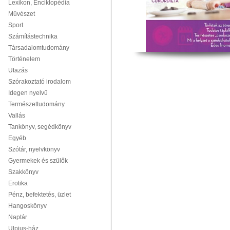
Lexikon, Enciklopédia
Művészet
Sport
Számítástechnika
Társadalomtudomány
Történelem
Utazás
Szórakoztató irodalom
Idegen nyelvű
Természettudomány
Vallás
Tankönyv, segédkönyv
Egyéb
Szótár, nyelvkönyv
Gyermekek és szülők
Szakkönyv
Erotika
Pénz, befektetés, üzlet
Hangoskönyv
Naptár
Ulpius-ház