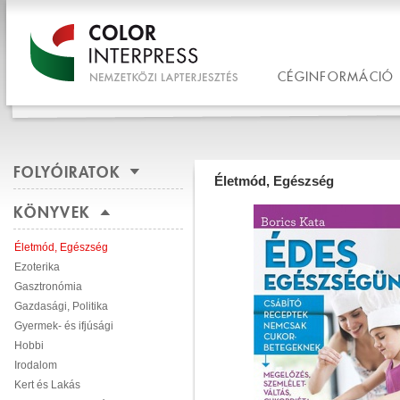
CÉGINFORMÁCIÓ
FOLYÓIRATOK
Életmód, Egészség
KÖNYVEK
Életmód, Egészség
Ezoterika
Gasztronómia
Gazdasági, Politika
Gyermek- és ifjúsági
Hobbi
Irodalom
Kert és Lakás