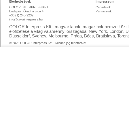
Elérhetőségek
Impresszum
COLOR INTERPRESS KFT.
Cégadatok
Budapest Óradna utca 4.
Partnereink
+36 (1) 243-9232
info@colorinterpress.hu
COLOR Interpress Kft.: magyar lapok, magazinok nemzetközi te
előfizetése a világ valamennyi országába. New York, London, D
Düsseldorf, Sydney, Melbourne, Prága, Bécs, Bratislava, Toront
© 2026 COLOR Interpress Kft. - Minden jog fenntartva!