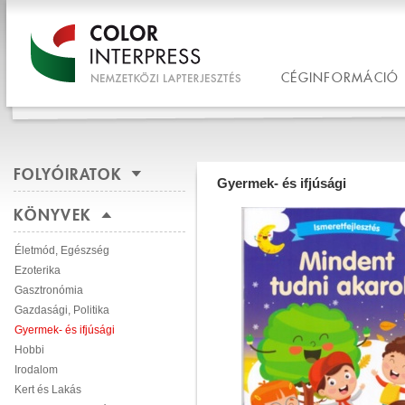
CÉGINFORMÁCIÓ
FOLYÓIRATOK
Gyermek- és ifjúsági
KÖNYVEK
Életmód, Egészség
Ezoterika
Gasztronómia
Gazdasági, Politika
Gyermek- és ifjúsági
Hobbi
Irodalom
Kert és Lakás