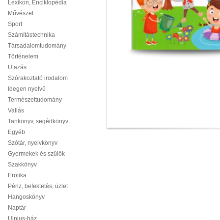
Lexikon, Enciklopédia
Művészet
Sport
Számítástechnika
Társadalomtudomány
Történelem
Utazás
Szórakoztató irodalom
Idegen nyelvű
Természettudomány
Vallás
Tankönyv, segédkönyv
Egyéb
Szótár, nyelvkönyv
Gyermekek és szülők
Szakkönyv
Erotika
Pénz, befektetés, üzlet
Hangoskönyv
Naptár
Ulpius-ház