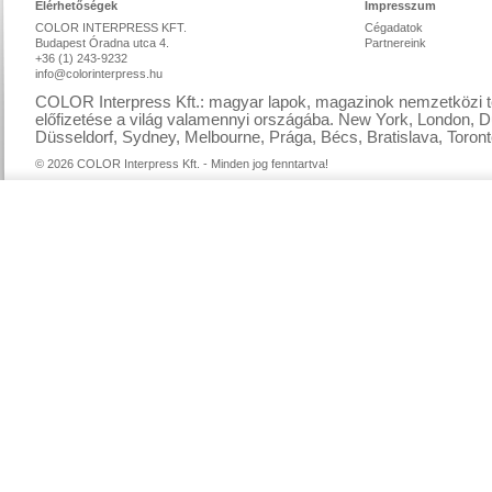
Elérhetőségek
Impresszum
COLOR INTERPRESS KFT.
Cégadatok
Budapest Óradna utca 4.
Partnereink
+36 (1) 243-9232
info@colorinterpress.hu
COLOR Interpress Kft.: magyar lapok, magazinok nemzetközi te
előfizetése a világ valamennyi országába. New York, London, D
Düsseldorf, Sydney, Melbourne, Prága, Bécs, Bratislava, Toront
© 2026 COLOR Interpress Kft. - Minden jog fenntartva!