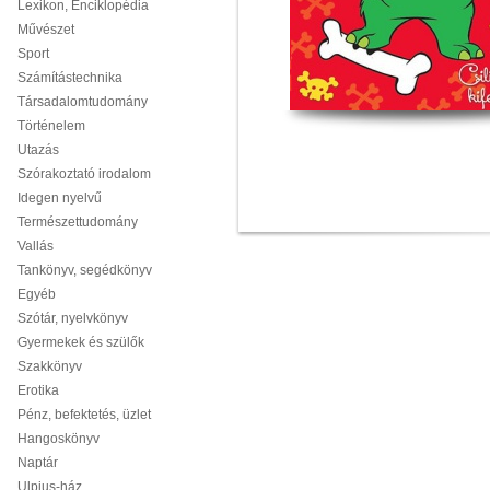
Lexikon, Enciklopédia
Művészet
Sport
Számítástechnika
Társadalomtudomány
Történelem
Utazás
Szórakoztató irodalom
Idegen nyelvű
Természettudomány
Vallás
Tankönyv, segédkönyv
Egyéb
Szótár, nyelvkönyv
Gyermekek és szülők
Szakkönyv
Erotika
Pénz, befektetés, üzlet
Hangoskönyv
Naptár
Ulpius-ház