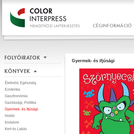
CÉGINFORMÁCIÓ
FOLYÓIRATOK
Gyermek- és ifjúsági
KÖNYVEK
Életmód, Egészség
Ezoterika
Gasztronómia
Gazdasági, Politika
Gyermek- és ifjúsági
Hobbi
Irodalom
Kert és Lakás