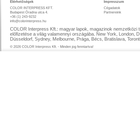
Elérhetőségek
Impresszum
COLOR INTERPRESS KFT.
Cégadatok
Budapest Óradna utca 4.
Partnereink
+36 (1) 243-9232
info@colorinterpress.hu
COLOR Interpress Kft.: magyar lapok, magazinok nemzetközi te
előfizetése a világ valamennyi országába. New York, London, D
Düsseldorf, Sydney, Melbourne, Prága, Bécs, Bratislava, Toront
© 2026 COLOR Interpress Kft. - Minden jog fenntartva!