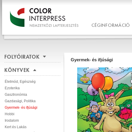
CÉGINFORMÁCIÓ
FOLYÓIRATOK
Gyermek- és ifjúsági
KÖNYVEK
Életmód, Egészség
Ezoterika
Gasztronómia
Gazdasági, Politika
Gyermek- és ifjúsági
Hobbi
Irodalom
Kert és Lakás