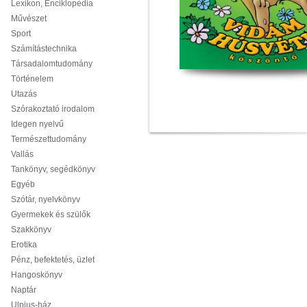
Lexikon, Enciklopédia
Művészet
Sport
Számítástechnika
Társadalomtudomány
Történelem
Utazás
Szórakoztató irodalom
Idegen nyelvű
Természettudomány
Vallás
Tankönyv, segédkönyv
Egyéb
Szótár, nyelvkönyv
Gyermekek és szülők
Szakkönyv
Erotika
Pénz, befektetés, üzlet
Hangoskönyv
Naptár
Ulpius-ház