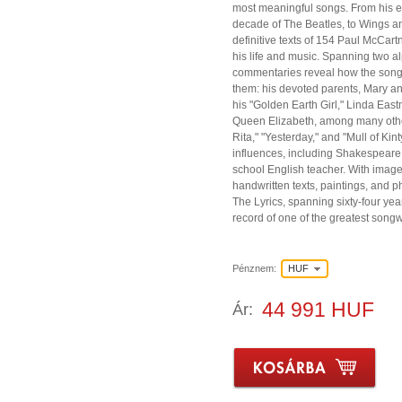
most meaningful songs. From his ea
decade of The Beatles, to Wings and
definitive texts of 154 Paul McCar
his life and music. Spanning two a
commentaries reveal how the song
them: his devoted parents, Mary an
his "Golden Earth Girl," Linda Eas
Queen Elizabeth, among many others
Rita," "Yesterday," and "Mull of Kint
influences, including Shakespeare,
school English teacher. With image
handwritten texts, paintings, and 
The Lyrics, spanning sixty-four year
record of one of the greatest songwr
Pénznem:
HUF
44 991 HUF
Ár: