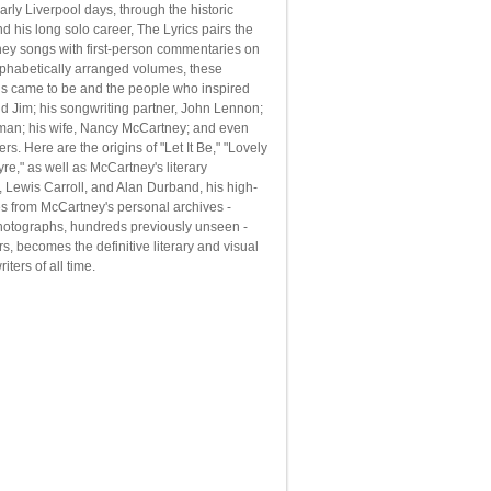
rly Liverpool days, through the historic
 his long solo career, The Lyrics pairs the
tney songs with first-person commentaries on
lphabetically arranged volumes, these
s came to be and the people who inspired
d Jim; his songwriting partner, John Lennon;
tman; his wife, Nancy McCartney; and even
. Here are the origins of "Let It Be," "Lovely
yre," as well as McCartney's literary
 Lewis Carroll, and Alan Durband, his high-
s from McCartney's personal archives -
photographs, hundreds previously unseen -
s, becomes the definitive literary and visual
iters of all time.