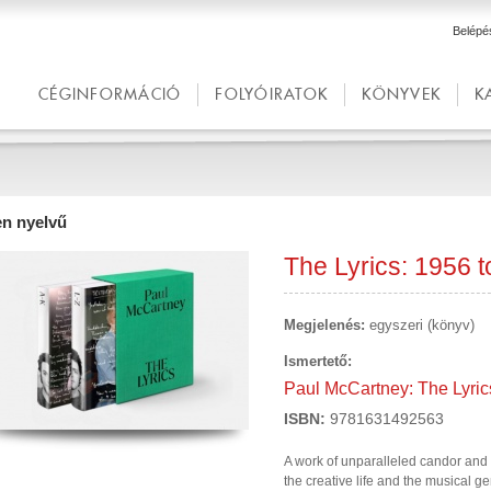
Belépé
CÉGINFORMÁCIÓ
FOLYÓIRATOK
KÖNYVEK
K
en nyelvű
The Lyrics: 1956 t
Megjelenés:
egyszeri (könyv)
Ismertető:
Paul McCartney: The Lyrics
ISBN:
9781631492563
A work of unparalleled candor and
the creative life and the musical g