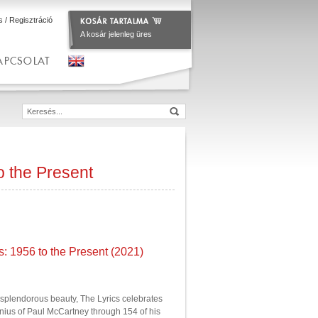
s
/
Regisztráció
A kosár jelenleg üres
APCSOLAT
o the Present
: 1956 to the Present (2021)
 splendorous beauty, The Lyrics celebrates
enius of Paul McCartney through 154 of his