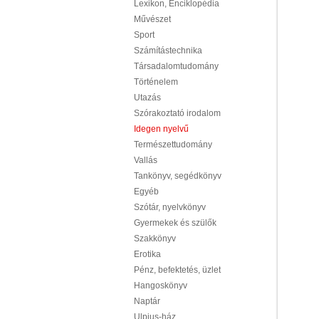
Lexikon, Enciklopédia
Művészet
Sport
Számítástechnika
Társadalomtudomány
Történelem
Utazás
Szórakoztató irodalom
Idegen nyelvű
Természettudomány
Vallás
Tankönyv, segédkönyv
Egyéb
Szótár, nyelvkönyv
Gyermekek és szülők
Szakkönyv
Erotika
Pénz, befektetés, üzlet
Hangoskönyv
Naptár
Ulpius-ház