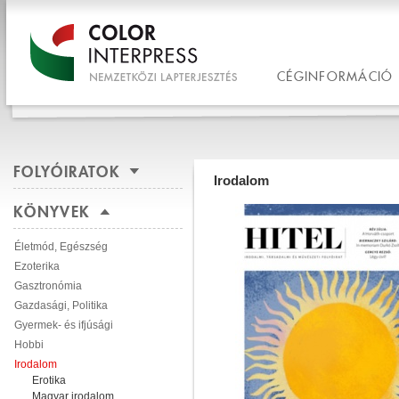
CÉGINFORMÁCIÓ
FOLYÓIRATOK
Irodalom
KÖNYVEK
Életmód, Egészség
Ezoterika
Gasztronómia
Gazdasági, Politika
Gyermek- és ifjúsági
Hobbi
Irodalom
Erotika
Magyar irodalom