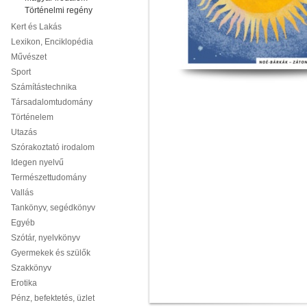
Történelmi regény
Kert és Lakás
Lexikon, Enciklopédia
Művészet
Sport
Számítástechnika
Társadalomtudomány
Történelem
Utazás
Szórakoztató irodalom
Idegen nyelvű
Természettudomány
Vallás
Tankönyv, segédkönyv
Egyéb
Szótár, nyelvkönyv
Gyermekek és szülők
Szakkönyv
Erotika
Pénz, befektetés, üzlet