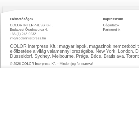
Elérhetőségek
Impresszum
COLOR INTERPRESS KFT.
Cégadatok
Budapest Óradna utca 4.
Partnereink
+36 (1) 243-9232
info@colorinterpress.hu
COLOR Interpress Kft.: magyar lapok, magazinok nemzetközi te
előfizetése a világ valamennyi országába. New York, London, D
Düsseldorf, Sydney, Melbourne, Prága, Bécs, Bratislava, Toront
© 2026 COLOR Interpress Kft. - Minden jog fenntartva!