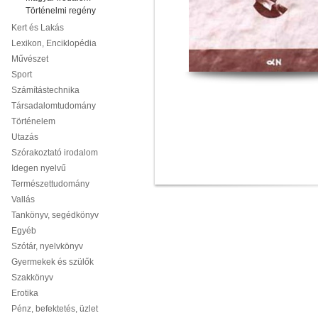
Történelmi regény
Kert és Lakás
Lexikon, Enciklopédia
Művészet
Sport
Számítástechnika
Társadalomtudomány
Történelem
Utazás
Szórakoztató irodalom
Idegen nyelvű
Természettudomány
Vallás
Tankönyv, segédkönyv
Egyéb
Szótár, nyelvkönyv
Gyermekek és szülők
Szakkönyv
Erotika
Pénz, befektetés, üzlet