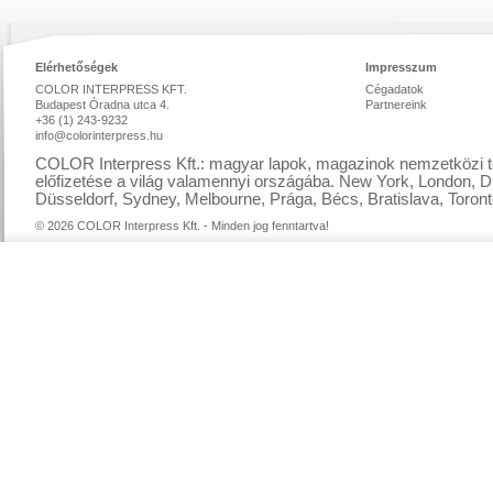
Elérhetőségek
Impresszum
COLOR INTERPRESS KFT.
Cégadatok
Budapest Óradna utca 4.
Partnereink
+36 (1) 243-9232
info@colorinterpress.hu
COLOR Interpress Kft.: magyar lapok, magazinok nemzetközi te
előfizetése a világ valamennyi országába. New York, London, D
Düsseldorf, Sydney, Melbourne, Prága, Bécs, Bratislava, Toront
© 2026 COLOR Interpress Kft. - Minden jog fenntartva!