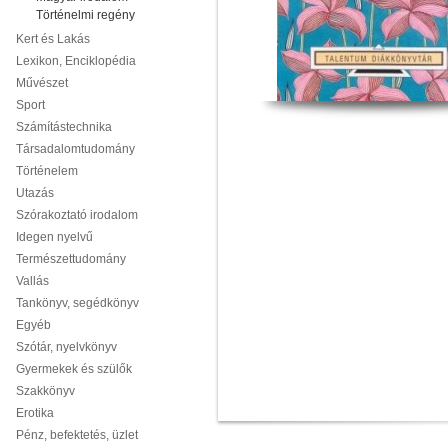
Történelmi regény
Kert és Lakás
Lexikon, Enciklopédia
Művészet
Sport
Számítástechnika
Társadalomtudomány
Történelem
Utazás
Szórakoztató irodalom
Idegen nyelvű
Természettudomány
Vallás
Tankönyv, segédkönyv
Egyéb
Szótár, nyelvkönyv
Gyermekek és szülők
Szakkönyv
Erotika
Pénz, befektetés, üzlet