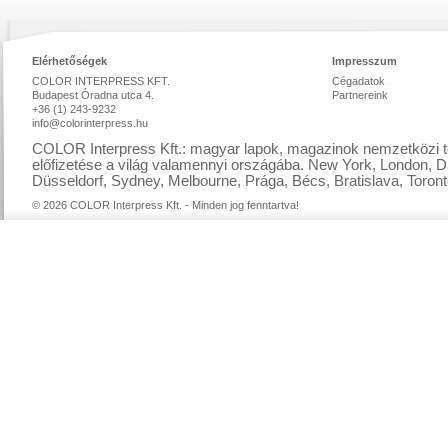
Elérhetőségek
Impresszum
COLOR INTERPRESS KFT.
Cégadatok
Budapest Óradna utca 4.
Partnereink
+36 (1) 243-9232
info@colorinterpress.hu
COLOR Interpress Kft.: magyar lapok, magazinok nemzetközi te
előfizetése a világ valamennyi országába. New York, London, D
Düsseldorf, Sydney, Melbourne, Prága, Bécs, Bratislava, Toront
© 2026 COLOR Interpress Kft. - Minden jog fenntartva!