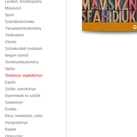
Lexikon, Enciklopédia
Művészet
Sport
Számítástechnika
Társadalomtudomány
Történelem
Utazás
Szórakoztató irodalom
Idegen nyelvű
Természettudomány
Vallás
Tankönyv, segédkönyv
Egyéb
Szótár, nyelvkönyv
Gyermekek és szülők
Szakkönyv
Erotika
Pénz, befektetés, üzlet
Hangoskönyv
Naptár
Ulpius-ház