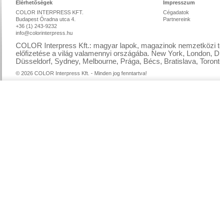
Elérhetőségek
Impresszum
COLOR INTERPRESS KFT.
Cégadatok
Budapest Óradna utca 4.
Partnereink
+36 (1) 243-9232
info@colorinterpress.hu
COLOR Interpress Kft.: magyar lapok, magazinok nemzetközi te
előfizetése a világ valamennyi országába. New York, London, D
Düsseldorf, Sydney, Melbourne, Prága, Bécs, Bratislava, Toront
© 2026 COLOR Interpress Kft. - Minden jog fenntartva!