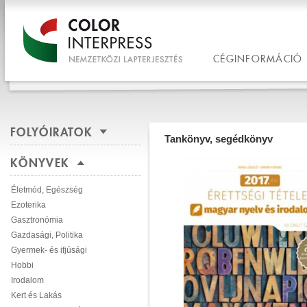
CÉGINFORMÁCIÓ
FOLYÓIRATOK
Tankönyv, segédkönyv
KÖNYVEK
Életmód, Egészség
Ezoterika
Gasztronómia
Gazdasági, Politika
Gyermek- és ifjúsági
Hobbi
Irodalom
Kert és Lakás