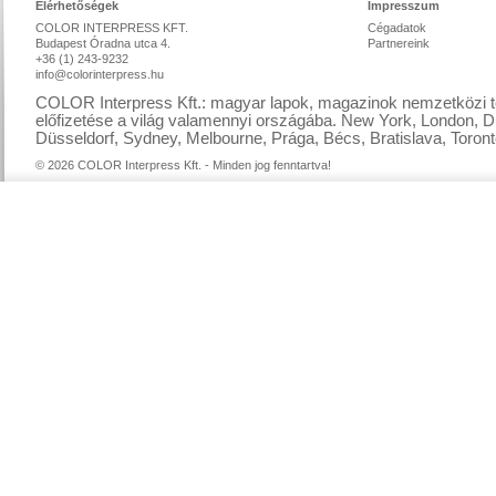
Elérhetőségek
Impresszum
COLOR INTERPRESS KFT.
Cégadatok
Budapest Óradna utca 4.
Partnereink
+36 (1) 243-9232
info@colorinterpress.hu
COLOR Interpress Kft.: magyar lapok, magazinok nemzetközi te
előfizetése a világ valamennyi országába. New York, London, D
Düsseldorf, Sydney, Melbourne, Prága, Bécs, Bratislava, Toront
© 2026 COLOR Interpress Kft. - Minden jog fenntartva!