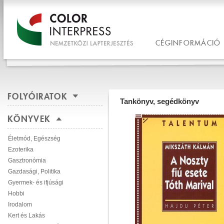
CÉGINFORMÁCIÓ
FOLYÓIRATOK
Tankönyv, segédkönyv
KÖNYVEK
Életmód, Egészség
Ezoterika
Gasztronómia
Gazdasági, Politika
Gyermek- és ifjúsági
Hobbi
Irodalom
Kert és Lakás