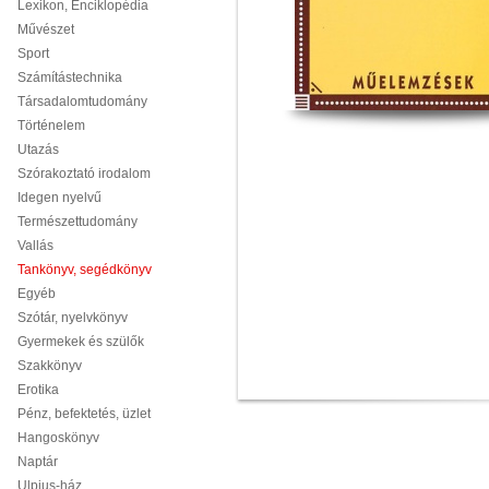
Lexikon, Enciklopédia
Művészet
Sport
Számítástechnika
Társadalomtudomány
Történelem
Utazás
Szórakoztató irodalom
Idegen nyelvű
Természettudomány
Vallás
Tankönyv, segédkönyv
Egyéb
Szótár, nyelvkönyv
Gyermekek és szülők
Szakkönyv
Erotika
Pénz, befektetés, üzlet
Hangoskönyv
Naptár
Ulpius-ház