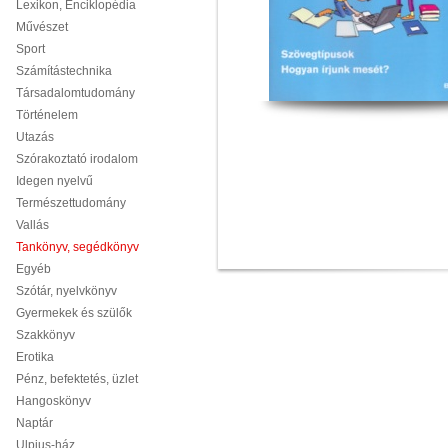
Lexikon, Enciklopédia
Művészet
Sport
Számítástechnika
Társadalomtudomány
Történelem
Utazás
Szórakoztató irodalom
Idegen nyelvű
Természettudomány
Vallás
Tankönyv, segédkönyv
Egyéb
Szótár, nyelvkönyv
Gyermekek és szülők
Szakkönyv
Erotika
Pénz, befektetés, üzlet
Hangoskönyv
Naptár
Ulpius-ház