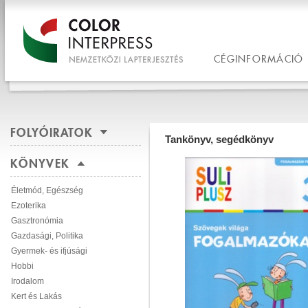
CÉGINFORMÁCIÓ
FOLYÓIRATOK
Tankönyv, segédkönyv
KÖNYVEK
Életmód, Egészség
Ezoterika
Gasztronómia
Gazdasági, Politika
Gyermek- és ifjúsági
Hobbi
Irodalom
Kert és Lakás