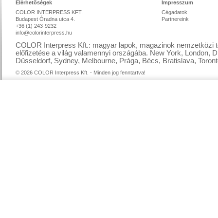
Elérhetőségek
Impresszum
COLOR INTERPRESS KFT.
Cégadatok
Budapest Óradna utca 4.
Partnereink
+36 (1) 243-9232
info@colorinterpress.hu
COLOR Interpress Kft.: magyar lapok, magazinok nemzetközi te
előfizetése a világ valamennyi országába. New York, London, D
Düsseldorf, Sydney, Melbourne, Prága, Bécs, Bratislava, Toront
© 2026 COLOR Interpress Kft. - Minden jog fenntartva!