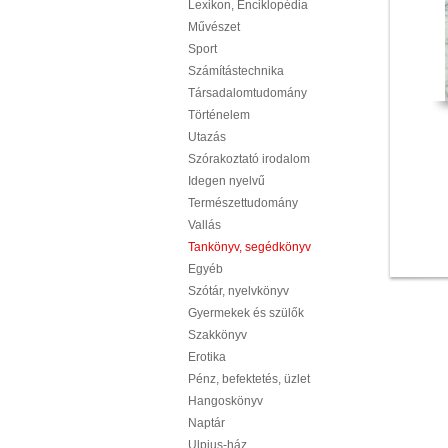
Lexikon, Enciklopédia
Művészet
Sport
Számítástechnika
Társadalomtudomány
Történelem
Utazás
Szórakoztató irodalom
Idegen nyelvű
Természettudomány
Vallás
Tankönyv, segédkönyv
Egyéb
Szótár, nyelvkönyv
Gyermekek és szülők
Szakkönyv
Erotika
Pénz, befektetés, üzlet
Hangoskönyv
Naptár
Ulpius-ház