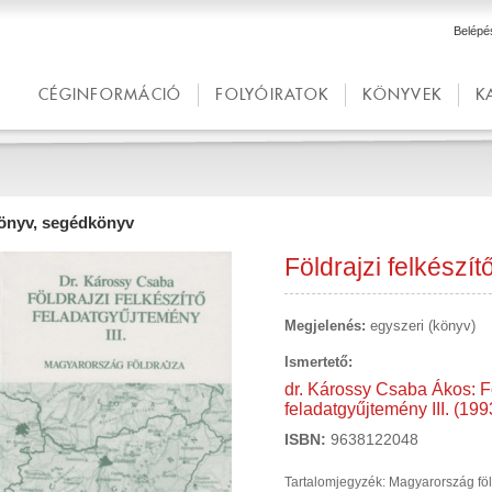
Belépé
CÉGINFORMÁCIÓ
FOLYÓIRATOK
KÖNYVEK
K
önyv, segédkönyv
Földrajzi felkészít
Megjelenés:
egyszeri (könyv)
Ismertető:
dr. Károssy Csaba Ákos: Fö
feladatgyűjtemény III. (199
ISBN:
9638122048
Tartalomjegyzék: Magyarország föl