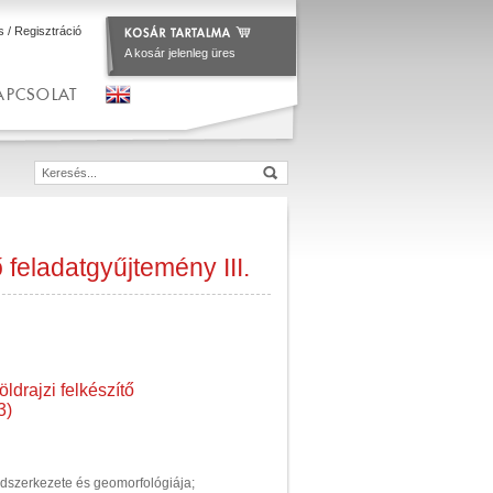
s
/
Regisztráció
A kosár jelenleg üres
APCSOLAT
ő feladatgyűjtemény III.
ldrajzi felkészítő
3)
dszerkezete és geomorfológiája;