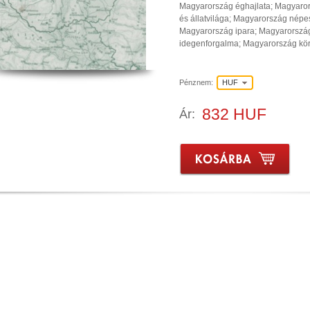
Magyarország éghajlata; Magyaror
és állatvilága; Magyarország né
Magyarország ipara; Magyarorszá
idegenforgalma; Magyarország kö
Pénznem:
HUF
832 HUF
Ár: