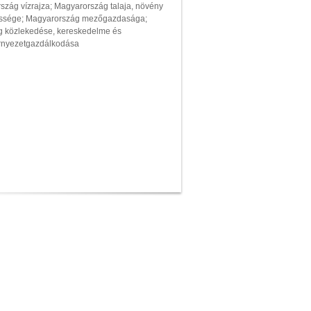
szág vízrajza; Magyarország talaja, növény
pessége; Magyarország mezőgazdasága;
g közlekedése, kereskedelme és
rnyezetgazdálkodása