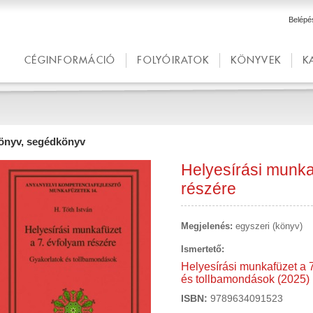
Belépé
CÉGINFORMÁCIÓ
FOLYÓIRATOK
KÖNYVEK
K
önyv, segédkönyv
Helyesírási munka
részére
Megjelenés:
egyszeri (könyv)
Ismertető:
Helyesírási munkafüzet a 7
és tollbamondások (2025)
ISBN:
9789634091523