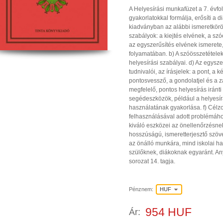
A Helyesírási munkafüzet a 7. évfo
gyakorlatokkal formálja, erősíti a d
kiadványban az alábbi ismeretkörök
szabályok: a kiejtés elvének, a s
az egyszerűsítés elvének ismerete
folyamatában. b) A szóösszetételek 
helyesírási szabályai. d) Az egys
tudnivalói, az írásjelek: a pont, a ké
pontosvessző, a gondolatjel és a z
megfelelő, pontos helyesírás iránti
segédeszközök, például a helyesírás
használatának gyakorlása. f) Célz
felhasználásával adott problémáho
kiváló eszközei az önellenőrzésn
hosszúságú, ismeretterjesztő szöv
az önálló munkára, mind iskolai h
szülőknek, diákoknak egyaránt. A
sorozat 14. tagja.
Pénznem:
HUF
954 HUF
Ár: