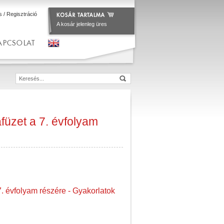
s
/
Regisztráció
A kosár jelenleg üres
APCSOLAT
füzet a 7. évfolyam
. évfolyam részére - Gyakorlatok