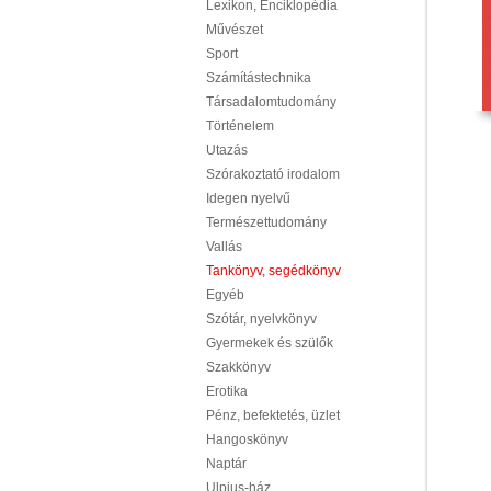
Lexikon, Enciklopédia
Művészet
Sport
Számítástechnika
Társadalomtudomány
Történelem
Utazás
Szórakoztató irodalom
Idegen nyelvű
Természettudomány
Vallás
Tankönyv, segédkönyv
Egyéb
Szótár, nyelvkönyv
Gyermekek és szülők
Szakkönyv
Erotika
Pénz, befektetés, üzlet
Hangoskönyv
Naptár
Ulpius-ház