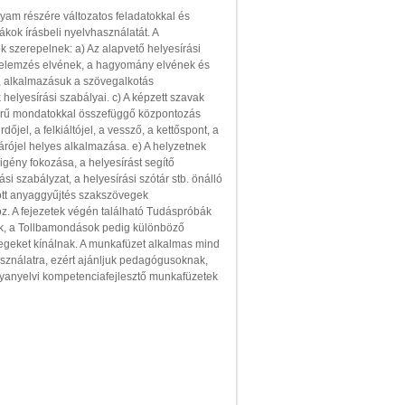
lyam részére változatos feladatokkal és
iákok írásbeli nyelvhasználatát. A
 szerepelnek: a) Az alapvető helyesírási
zóelemzés elvének, a hagyomány elvének és
, alkalmazásuk a szövegalkotás
helyesírási szabályai. c) A képzett szavak
zerű mondatokkal összefüggő központozás
rdőjel, a felkiáltójel, a vessző, a kettőspont, a
árójel helyes alkalmazása. e) A helyzetnek
 igény fokozása, a helyesírást segítő
i szabályzat, a helyesírási szótár stb. önálló
ott anyaggyűjtés szakszövegek
z. A fejezetek végén található Tudáspróbák
ek, a Tollbamondások pedig különböző
egeket kínálnak. A munkafüzet alkalmas mind
asználatra, ezért ajánljuk pedagógusoknak,
nyanyelvi kompetenciafejlesztő munkafüzetek