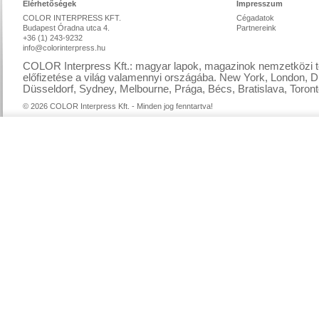
Elérhetőségek
Impresszum
COLOR INTERPRESS KFT.
Cégadatok
Budapest Óradna utca 4.
Partnereink
+36 (1) 243-9232
info@colorinterpress.hu
COLOR Interpress Kft.: magyar lapok, magazinok nemzetközi te
előfizetése a világ valamennyi országába. New York, London, D
Düsseldorf, Sydney, Melbourne, Prága, Bécs, Bratislava, Toront
© 2026 COLOR Interpress Kft. - Minden jog fenntartva!