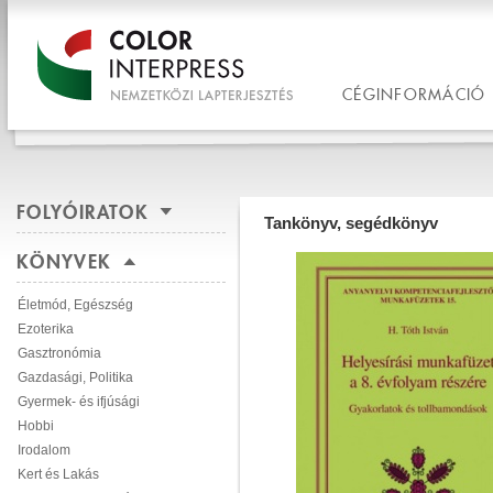
CÉGINFORMÁCIÓ
FOLYÓIRATOK
Tankönyv, segédkönyv
KÖNYVEK
Életmód, Egészség
Ezoterika
Gasztronómia
Gazdasági, Politika
Gyermek- és ifjúsági
Hobbi
Irodalom
Kert és Lakás