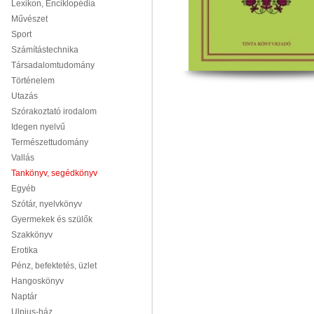
Lexikon, Enciklopédia
Művészet
Sport
Számítástechnika
Társadalomtudomány
Történelem
Utazás
Szórakoztató irodalom
Idegen nyelvű
Természettudomány
Vallás
Tankönyv, segédkönyv
Egyéb
Szótár, nyelvkönyv
Gyermekek és szülők
Szakkönyv
Erotika
Pénz, befektetés, üzlet
Hangoskönyv
Naptár
Ulpius-ház