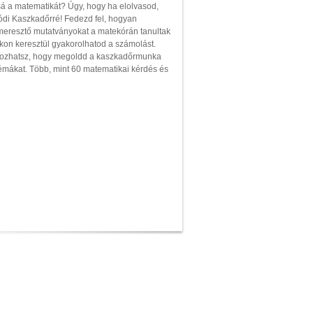
á a matematikát? Úgy, hogy ha elolvasod,
ódi Kaszkadőrré! Fedezd fel, hogyan
jmeresztő mutatványokat a matekórán tanultak
okon keresztül gyakorolhatod a számolást.
lgozhatsz, hogy megoldd a kaszkadőrmunka
émákat. Több, mint 60 matematikai kérdés és