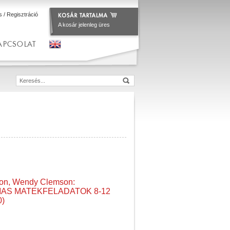
s
/
Regisztráció
A kosár jelenleg üres
APCSOLAT
son, Wendy Clemson:
LMAS MATEKFELADATOK 8-12
)