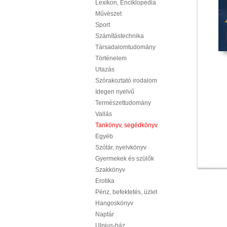
Lexikon, Enciklopédia
Művészet
Sport
Számítástechnika
Társadalomtudomány
Történelem
Utazás
Szórakoztató irodalom
Idegen nyelvű
Természettudomány
Vallás
Tankönyv, segédkönyv
Egyéb
Szótár, nyelvkönyv
Gyermekek és szülők
Szakkönyv
Erotika
Pénz, befektetés, üzlet
Hangoskönyv
Naptár
Ulpius-ház