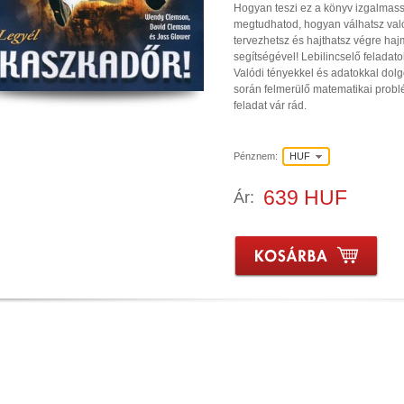
Hogyan teszi ez a könyv izgalmass
megtudhatod, hogyan válhatsz val
tervezhetsz és hajthatsz végre ha
segítségével! Lebilincselő feladat
Valódi tényekkel és adatokkal do
során felmerülő matematikai probl
feladat vár rád.
Pénznem:
HUF
639 HUF
Ár: