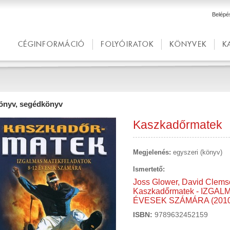
Belépé
CÉGINFORMÁCIÓ
FOLYÓIRATOK
KÖNYVEK
K
önyv, segédkönyv
Kaszkadőrmatek
Megjelenés:
egyszeri (könyv)
Ismertető:
Joss Glower, David Clem
Kaszkadőrmatek - IZGA
ÉVESEK SZÁMÁRA (2010
ISBN:
9789632452159