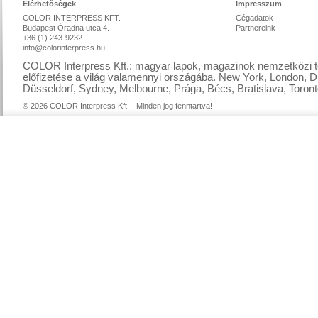
Elérhetőségek
Impresszum
COLOR INTERPRESS KFT.
Cégadatok
Budapest Óradna utca 4.
Partnereink
+36 (1) 243-9232
info@colorinterpress.hu
COLOR Interpress Kft.: magyar lapok, magazinok nemzetközi te
előfizetése a világ valamennyi országába. New York, London, D
Düsseldorf, Sydney, Melbourne, Prága, Bécs, Bratislava, Toront
© 2026 COLOR Interpress Kft. - Minden jog fenntartva!