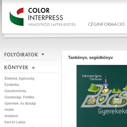
CÉGINFORMÁCIÓ
FOLYÓIRATOK
Tankönyv, segédkönyv
KÖNYVEK
Életmód, Egészség
Ezoterika
Gasztronómia
Gazdasági, Politika
Gyermek- és ifjúsági
Hobbi
Irodalom
Kert és Lakás