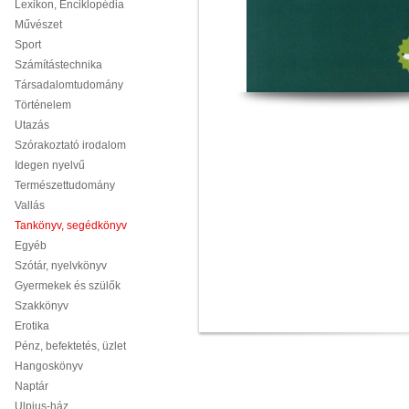
Lexikon, Enciklopédia
Művészet
Sport
Számítástechnika
Társadalomtudomány
Történelem
Utazás
Szórakoztató irodalom
Idegen nyelvű
Természettudomány
Vallás
Tankönyv, segédkönyv
Egyéb
Szótár, nyelvkönyv
Gyermekek és szülők
Szakkönyv
Erotika
Pénz, befektetés, üzlet
Hangoskönyv
Naptár
Ulpius-ház