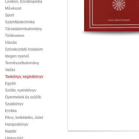
Lexikon, Enciklopédia
Művészet
Sport
Számítástechnika
Társadalomtudomány
Történelem
Utazás
Szórakoztató irodalom
Idegen nyelvű
Természettudomány
Vallás
Tankönyv, segédkönyv
Egyéb
Szótár, nyelvkönyv
Gyermekek és szülők
Szakkönyv
Erotika
Pénz, befektetés, üzlet
Hangoskönyv
Naptár
Ulpius-ház