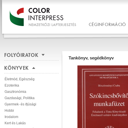
CÉGINFORMÁCIÓ
FOLYÓIRATOK
Tankönyv, segédkönyv
KÖNYVEK
Életmód, Egészség
Ezoterika
Gasztronómia
Gazdasági, Politika
Gyermek- és ifjúsági
Hobbi
Irodalom
Kert és Lakás