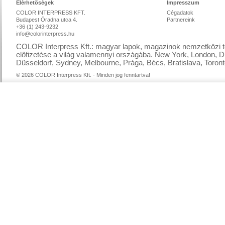
Elérhetőségek
Impresszum
COLOR INTERPRESS KFT.
Cégadatok
Budapest Óradna utca 4.
Partnereink
+36 (1) 243-9232
info@colorinterpress.hu
COLOR Interpress Kft.: magyar lapok, magazinok nemzetközi te
előfizetése a világ valamennyi országába. New York, London, D
Düsseldorf, Sydney, Melbourne, Prága, Bécs, Bratislava, Toront
© 2026 COLOR Interpress Kft. - Minden jog fenntartva!