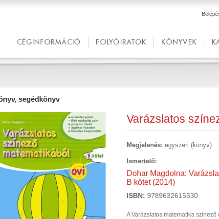
Belépé
CÉGINFORMÁCIÓ
FOLYÓIRATOK
KÖNYVEK
K
önyv, segédkönyv
Varázslatos színe
Megjelenés:
egyszeri (könyv)
Ismertető:
Dohar Magdolna: Varázslat
B kötet (2014)
ISBN:
9789632615530
A Varázslatos matematika színező 