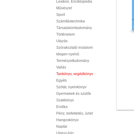
Lexikon, Enciklopédia
Művészet
Sport
Számítástechnika
Társadalomtudomány
Történelem
Utazás
Szórakoztató irodalom
Idegen nyelvű
Természettudomány
Vallás
Tankönyv, segédkönyv
Egyéb
Szótár, nyelvkönyv
Gyermekek és szülők
Szakkönyv
Erotika
Pénz, befektetés, üzlet
Hangoskönyv
Naptár
Ulpius-ház