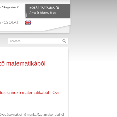
s
/
Regisztráció
A kosár jelenleg üres
APCSOLAT
ző matematikából
os színező matematikából - Ovi -
óvodásoknak című munkafüzet gyakorlatai jól