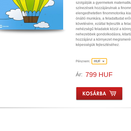
szolgálják a gyermekek matematik
színezések hozzájárulnak a finomm
elengedhetetlen finommotorika kia
önálló munkára, a feladattudat erő
követésére, ezáltal fejlesztik a fel
nehézségű feladatok közül a könny
nehezebbek gondolkodásra, kitart
hozzájárul a környezet megismerés
képességük fejlesztéséhez.
Pénznem:
HUF
799 HUF
Ár: