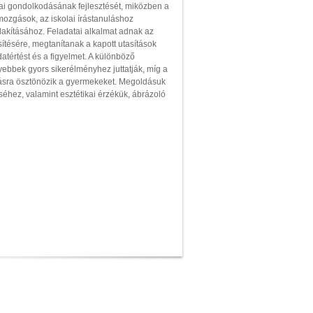
ai gondolkodásának fejlesztését, miközben a
ozgások, az iskolai írástanuláshoz
lakításához. Feladatai alkalmat adnak az
sítésére, megtanítanak a kapott utasítások
adatértést és a figyelmet. A különböző
ebbek gyors sikerélményhez juttatják, míg a
ásra ösztönözik a gyermekeket. Megoldásuk
éhez, valamint esztétikai érzékük, ábrázoló