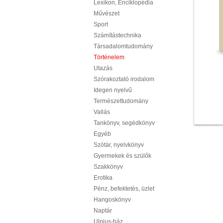
Lexikon, Enciklopédia
Művészet
Sport
Számítástechnika
Társadalomtudomány
Történelem
Utazás
Szórakoztató irodalom
Idegen nyelvű
Természettudomány
Vallás
Tankönyv, segédkönyv
Egyéb
Szótár, nyelvkönyv
Gyermekek és szülők
Szakkönyv
Erotika
Pénz, befektetés, üzlet
Hangoskönyv
Naptár
Ulpius-ház