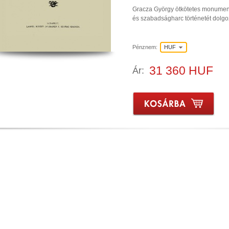
Gracza György ötkötetes monument
és szabadságharc történetét dolgoz
Pénznem:
HUF
31 360 HUF
Ár: