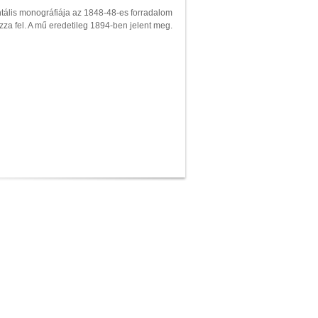
ális monográfiája az 1848-48-es forradalom
za fel. A mű eredetileg 1894-ben jelent meg.