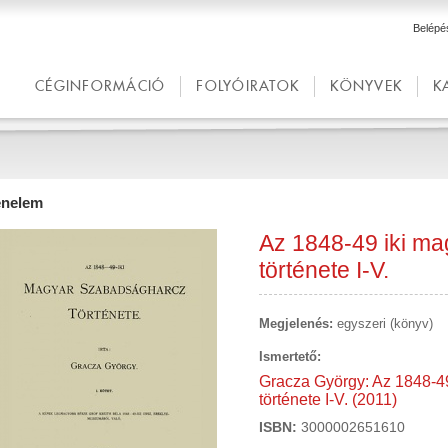
Belépé
CÉGINFORMÁCIÓ
FOLYÓIRATOK
KÖNYVEK
K
énelem
Az 1848-49 iki m
története I-V.
Megjelenés:
egyszeri (könyv)
Ismertető:
Gracza György: Az 1848-4
története I-V. (2011)
ISBN:
3000002651610