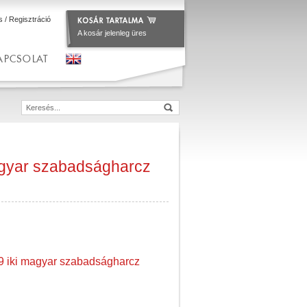
s
/
Regisztráció
A kosár jelenleg üres
APCSOLAT
agyar szabadságharcz
9 iki magyar szabadságharcz