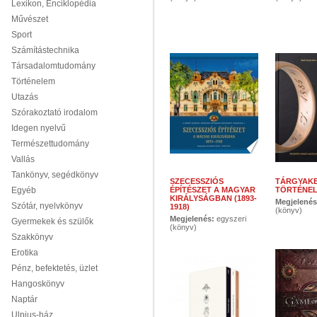
Lexikon, Enciklopédia
Művészet
Sport
Számítástechnika
Társadalomtudomány
Történelem
Utazás
Szórakoztató irodalom
Idegen nyelvű
Természettudomány
Vallás
Tankönyv, segédkönyv
SZECESSZIÓS
TÁRGYAKB
Egyéb
ÉPÍTÉSZET A MAGYAR
TÖRTÉNE
KIRÁLYSÁGBAN (1893-
Megjelené
Szótár, nyelvkönyv
1918)
(könyv)
Megjelenés:
egyszeri
Gyermekek és szülők
(könyv)
Szakkönyv
Erotika
Pénz, befektetés, üzlet
Hangoskönyv
Naptár
Ulpius-ház