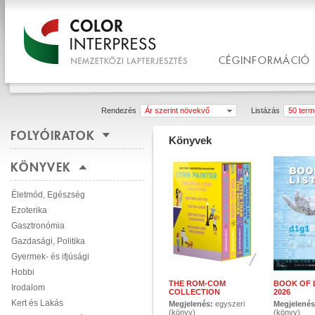
CÉGINFORMÁCIÓ
Rendezés
Ár szerint növekvő
Listázás
50 termé
FOLYÓIRATOK
Könyvek
KÖNYVEK
Életmód, Egészség
Ezoterika
Gasztronómia
Gazdasági, Politika
Gyermek- és ifjúsági
Hobbi
THE ROM-COM
BOOK OF L
Irodalom
COLLECTION
2026
Kert és Lakás
Megjelenés:
egyszeri
Megjelené
(könyv)
(könyv)