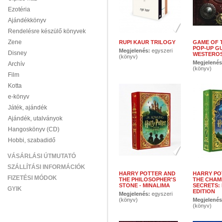
Ezotéria
Ajándékkönyv
Rendelésre készülő könyvek
Zene
RUPI KAUR TRILOGY
GAME OF 
POP-UP G
Megjelenés:
egyszeri
Disney
WESTERO
(könyv)
Megjelené
Archív
(könyv)
Film
Kotta
e-könyv
Játék, ajándék
Ajándék, utalványok
Hangoskönyv (CD)
Hobbi, szabadidő
VÁSÁRLÁSI ÚTMUTATÓ
SZÁLLÍTÁSI INFORMÁCIÓK
HARRY POTTER AND
HARRY PO
FIZETÉSI MÓDOK
THE PHILOSOPHER'S
THE CHAM
STONE - MINALIMA
SECRETS:
GYIK
EDITION
Megjelenés:
egyszeri
(könyv)
Megjelené
(könyv)