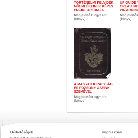
TÖRTÉNELMI FELVIDÉK
UP GUIDE 
MŰEMLÉKEINEK KÉPES
CREATURE
ENCIKLOPÉDIÁJA
WIZARDIN
Megjelenés:
egyszeri
Megjelené
(könyv)
(könyv)
A MAGYAR KIRÁLYSÁG
ÉS POZSONY ŐSEINK
SZEMÉVEL
Megjelenés:
egyszeri
(könyv)
Elérhetőségek
Impresszum