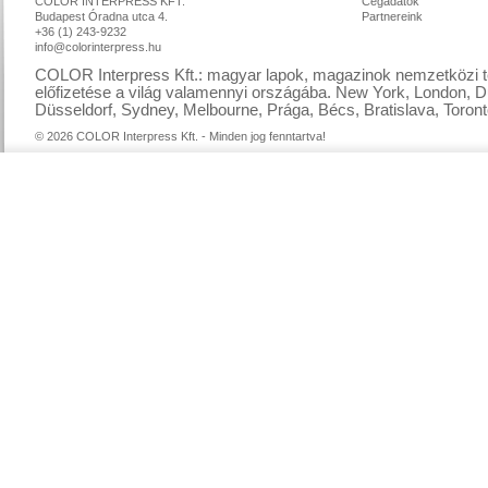
COLOR INTERPRESS KFT.
Cégadatok
Budapest Óradna utca 4.
Partnereink
+36 (1) 243-9232
info@colorinterpress.hu
COLOR Interpress Kft.: magyar lapok, magazinok nemzetközi te
előfizetése a világ valamennyi országába. New York, London, D
Düsseldorf, Sydney, Melbourne, Prága, Bécs, Bratislava, Toront
© 2026 COLOR Interpress Kft. - Minden jog fenntartva!