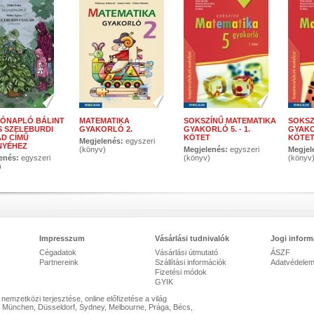
ÓNAPLÓ BÁLINT
MATEMATIKA
SOKSZÍNŰ MATEMATIKA
SOKSZ
 SZELEBURDI
GYAKORLÓ 2.
GYAKORLÓ 5. - 1.
GYAKOR
D CÍMŰ
KÖTET
KÖTE
Megjelenés:
egyszeri
NYÉHEZ
(könyv)
Megjelenés:
egyszeri
Megjel
enés:
egyszeri
(könyv)
(könyv
)
Impresszum
Vásárlási tudnivalók
Jogi inform
Cégadatok
Vásárlási útmutató
ÁSZF
Partnereink
Szállítási információk
Adatvédele
Fizetési módok
GYIK
mzetközi terjesztése, online előfizetése a világ
 München, Düsseldorf, Sydney, Melbourne, Prága, Bécs,