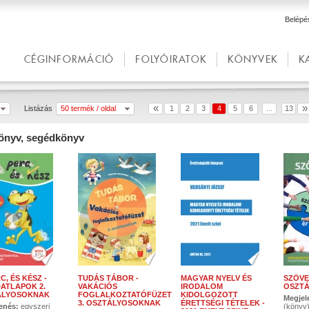
Belépé
CÉGINFORMÁCIÓ
FOLYÓIRATOK
KÖNYVEK
K
«
»
Listázás
50 termék / oldal
1
2
3
4
5
6
13
...
önyv, segédkönyv
C, ÉS KÉSZ -
TUDÁS TÁBOR -
MAGYAR NYELV ÉS
SZÖVE
ATLAPOK 2.
VAKÁCIÓS
IRODALOM
OSZTÁ
ÁLYOSOKNAK
FOGLALKOZTATÓFÜZET
KIDOLGOZOTT
Megjel
3. OSZTÁLYOSOKNAK
ÉRETTSÉGI TÉTELEK -
enés:
egyszeri
(könyv