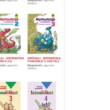
enés:
egyszeri
Megjelenés:
egyszeri
)
(könyv)
ULI - MATEMATIKA
DINÓSULI - MATEMATIKA
RLÓ 2.O.
GYAKORLÓ 3. OSZTÁLY
enés:
egyszeri
Megjelenés:
egyszeri
)
(könyv)