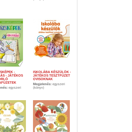
SKÉPEK -
ISKOLÁBA KÉSZÜLÖK -
ÁS - JÁTÉKOS
JÁTÉKOS TESZTFÜZET
ORLÓ
OVISOKNAK
AFÜZETEK
Megjelenés:
egyszeri
enés:
egyszeri
(könyv)
)