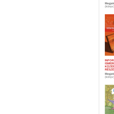
Megjel
(könyv
INFOR
ISMER
KÖZÉ
RÉSZ
Megjel
(könyv