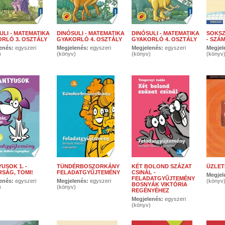
ULI - MATEMATIKA
DINÓSULI - MATEMATIKA
DINÓSULI - MATEMATIKA
SOKSZ
RLÓ 3. OSZTÁLY
GYAKORLÓ 4. OSZTÁLY
GYAKORLÓ 4. OSZTÁLY
- SZÁ
enés:
egyszeri
Megjelenés:
egyszeri
Megjelenés:
egyszeri
Megjel
)
(könyv)
(könyv)
(könyv
USOK 1. -
TÜNDÉRBOSZORKÁNY
KÉT BOLOND SZÁZAT
ÜZLET
SÁG, TOMI!
FELADATGYŰJTEMÉNY
CSINÁL -
Megjel
FELADATGYŰJTEMÉNY
enés:
egyszeri
Megjelenés:
egyszeri
(könyv
BOSNYÁK VIKTÓRIA
)
(könyv)
REGÉNYÉHEZ
Megjelenés:
egyszeri
(könyv)