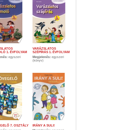
SLATOS
VARÁZSLATOS
LÓ 1. ÉVFOLYAM
SZÉPÍRÁS 1. ÉVFOLYAM
enés:
egyszeri
Megjelenés:
egyszeri
)
(könyv)
GELŐ 7. OSZTÁLY
IRÁNY A SULI!