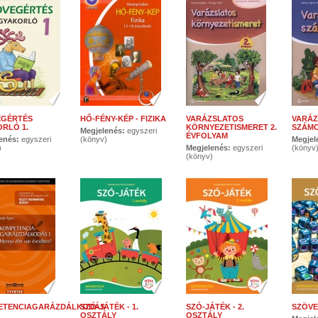
EGÉRTÉS
HŐ-FÉNY-KÉP - FIZIKA
VARÁZSLATOS
VARÁZ
RLÓ 1.
KÖRNYEZETISMERET 2.
SZÁMO
Megjelenés:
egyszeri
ÉVFOLYAM
enés:
egyszeri
(könyv)
Megjel
)
Megjelenés:
egyszeri
(könyv
(könyv)
ETENCIAGARÁZDÁLKODÁS
SZÓ-JÁTÉK - 1.
SZÓ-JÁTÉK - 2.
SZÖVE
OSZTÁLY
OSZTÁLY