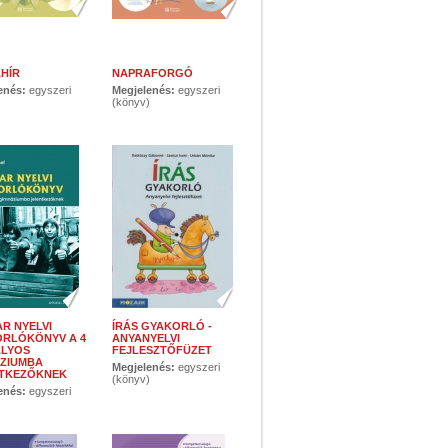
HÍR
NAPRAFORGÓ
enés:
egyszeri
Megjelenés:
egyszeri
)
(könyv)
R NYELVI
ÍRÁS GYAKORLÓ -
RLÓKÖNYV A 4
ANYANYELVI
ÁLYOS
FEJLESZTŐFÜZET
ZIUMBA
Megjelenés:
egyszeri
NTKEZŐKNEK
(könyv)
enés:
egyszeri
)