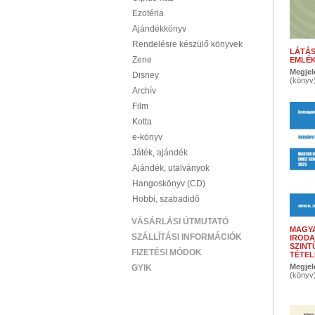
Ezotéria
Ajándékkönyv
Rendelésre készülő könyvek
LÁTÁS
Zene
EMLÉ
Megjel
Disney
(könyv
Archív
Film
Kotta
e-könyv
Játék, ajándék
Ajándék, utalványok
Hangoskönyv (CD)
Hobbi, szabadidő
VÁSÁRLÁSI ÚTMUTATÓ
MAGYA
SZÁLLÍTÁSI INFORMÁCIÓK
IRODA
SZINT
FIZETÉSI MÓDOK
TÉTELE
Megjel
GYIK
(könyv