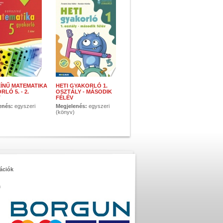
ÍNŰ MATEMATIKA
HETI GYAKORLÓ 1.
LÓ 5. - 2.
OSZTÁLY - MÁSODIK
T
FÉLÉV
enés:
egyszeri
Megjelenés:
egyszeri
)
(könyv)
ációk
m