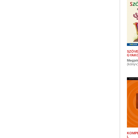
SZÖV
GYAKO
Megjel
(könyv
KOMP
I.