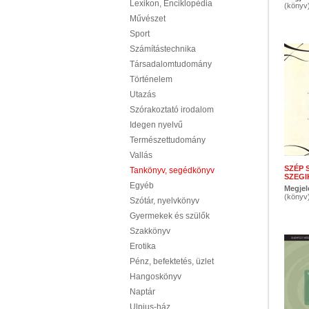
Lexikon, Enciklopédia
(könyv
Művészet
Sport
Számítástechnika
Társadalomtudomány
Történelem
Utazás
Szórakoztató irodalom
Idegen nyelvű
Természettudomány
Vallás
SZÉP 
Tankönyv, segédkönyv
SZEGI
Egyéb
Megjel
(könyv
Szótár, nyelvkönyv
Gyermekek és szülők
Szakkönyv
Erotika
Pénz, befektetés, üzlet
Hangoskönyv
Naptár
Ulpius-ház