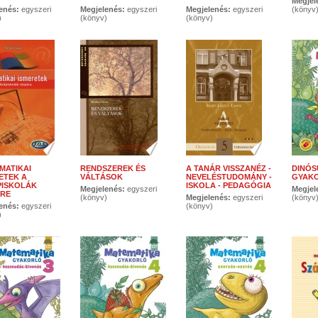
Megjel
enés:
egyszeri
Megjelenés:
egyszeri
Megjelenés:
egyszeri
(könyv
)
(könyv)
(könyv)
MATIKAI
RENDSZEREK ÉS
A TANÁR VISSZANÉZ -
DINÓS
ETEK A
VÁLTÁSOK
NEVELÉSTUDOMÁNY -
GYAKO
PISKOLÁK
ISKOLA - PEDAGÓGIA
Megjelenés:
egyszeri
Megjel
ÉRE
(könyv)
Megjelenés:
egyszeri
(könyv
enés:
egyszeri
(könyv)
)