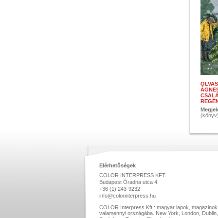
OLVAS
ÁGNES
CSALÁ
REGÉ
Megjel
(könyv
Elérhetőségek
COLOR INTERPRESS KFT.
Budapest Óradna utca 4.
+36 (1) 243-9232
info@colorinterpress.hu
COLOR Interpress Kft.: magyar lapok, magazinok ne
valamennyi országába. New York, London, Dublin,