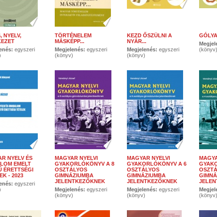
, NYELV,
TÖRTÉNELEM
KEZD ŐSZÜLNI A
GÓLYA
KEZET
MÁSKÉPP...
NYÁR...
Megjel
enés:
egyszeri
Megjelenés:
egyszeri
Megjelenés:
egyszeri
(könyv
)
(könyv)
(könyv)
R NYELV ÉS
MAGYAR NYELVI
MAGYAR NYELVI
MAGYA
LOM EMELT
GYAKORLÓKÖNYV A 8
GYAKORLÓKÖNYV A 6
GYAKO
Ű ÉRETTSÉGI
OSZTÁLYOS
OSZTÁLYOS
OSZT
K - 2023
GIMNÁZIUMBA
GIMNÁZIUMBA
GIMNÁ
JELENTKEZŐKNEK
JELENTKEZŐKNEK
JELE
enés:
egyszeri
)
Megjelenés:
egyszeri
Megjelenés:
egyszeri
Megjel
(könyv)
(könyv)
(könyv