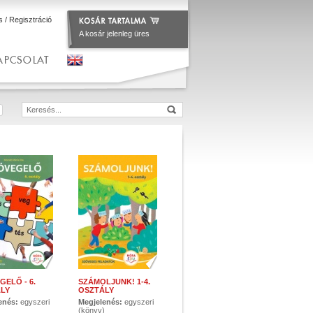
s
/
Regisztráció
A kosár jelenleg üres
APCSOLAT
GELŐ - 6.
SZÁMOLJUNK! 1-4.
LY
OSZTÁLY
enés:
egyszeri
Megjelenés:
egyszeri
)
(könyv)