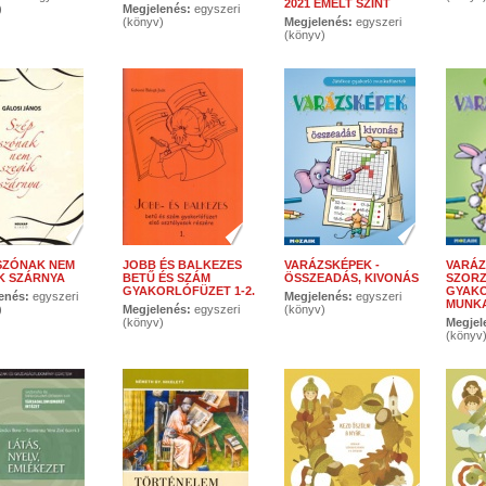
2021 EMELT SZINT
)
Megjelenés:
egyszeri
(könyv)
Megjelenés:
egyszeri
(könyv)
SZÓNAK NEM
JOBB ÉS BALKEZES
VARÁZSKÉPEK -
VARÁZ
K SZÁRNYA
BETŰ ÉS SZÁM
ÖSSZEADÁS, KIVONÁS
SZORZ
GYAKORLÓFÜZET 1-2.
GYAK
enés:
egyszeri
Megjelenés:
egyszeri
MUNK
)
Megjelenés:
egyszeri
(könyv)
(könyv)
Megjel
(könyv