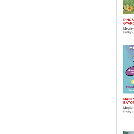
DINÓS
GYAKO
Megjel
(könyv
MANTY
BÁTOR
Megjel
(könyv