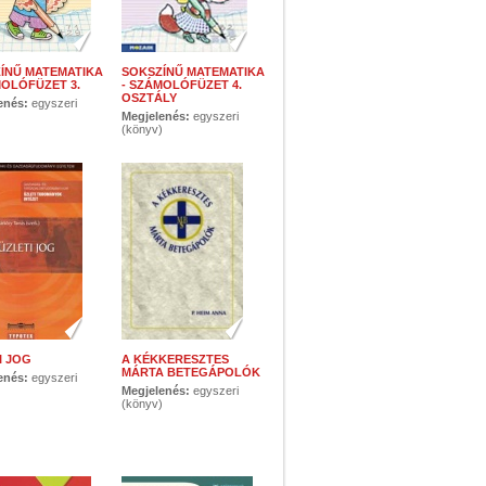
ÍNŰ MATEMATIKA
SOKSZÍNŰ MATEMATIKA
MOLÓFÜZET 3.
- SZÁMOLÓFÜZET 4.
OSZTÁLY
enés:
egyszeri
)
Megjelenés:
egyszeri
(könyv)
I JOG
A KÉKKERESZTES
MÁRTA BETEGÁPOLÓK
enés:
egyszeri
)
Megjelenés:
egyszeri
(könyv)