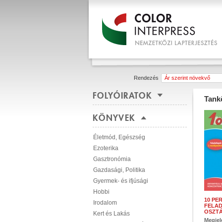
Rendezés
Ár szerint növekvő
FOLYÓIRATOK
Tank
KÖNYVEK
Életmód, Egészség
Ezoterika
Gasztronómia
Gazdasági, Politika
Gyermek- és ifjúsági
Hobbi
10 PER
Irodalom
FELAD
OSZT
Kert és Lakás
Megjel